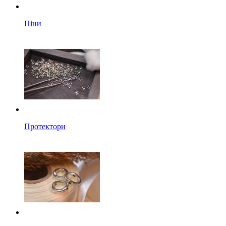
Піни
Протектори