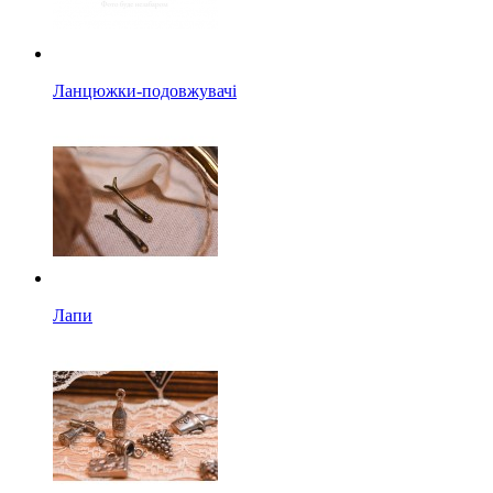
Ланцюжки-подовжувачі
Лапи