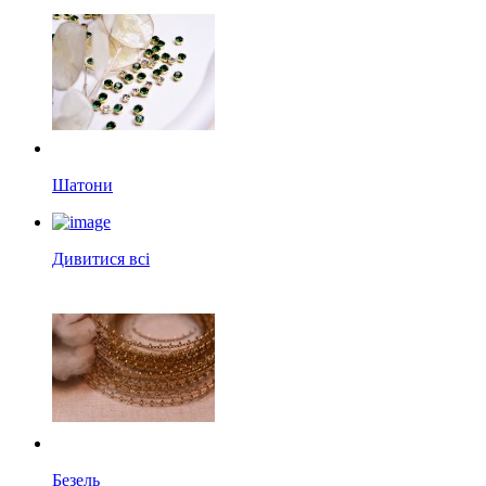
Шатони
Дивитися всі
Безель