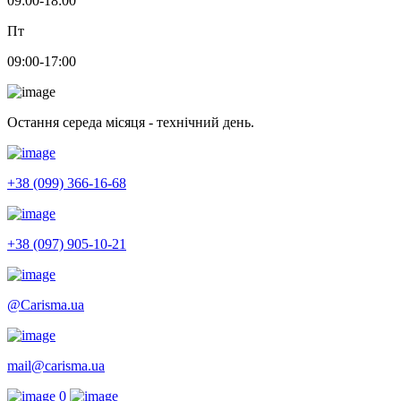
09:00-18:00
Пт
09:00-17:00
Остання середа місяця - технічний день.
+38 (099) 366-16-68
+38 (097) 905-10-21
@Carisma.ua
mail@carisma.ua
0