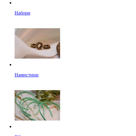
Набори
Намистини