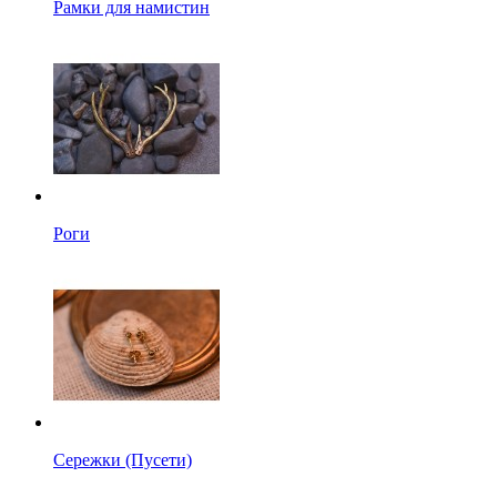
Рамки для намистин
Роги
Сережки (Пусети)