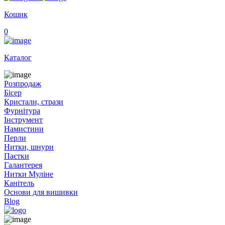
Кошик
0
Каталог
Розпродаж
Бісер
Кристали, стрази
Фурнітура
Інструмент
Намистини
Перли
Нитки, шнури
Паєтки
Галантерея
Нитки Муліне
Канітель
Основи для вишивки
Blog