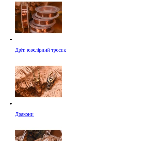
Дріт, ювелірний тросик
Дракони