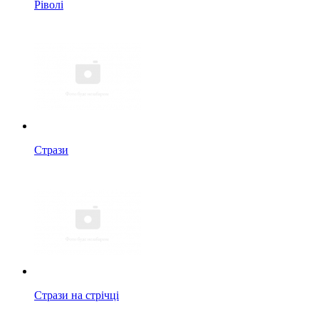
Ріволі
Стрази
Стрази на стрічці