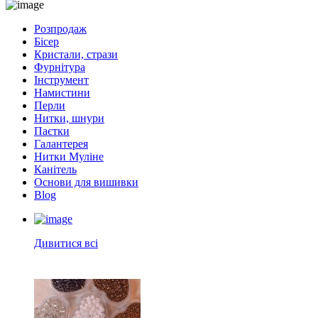
Розпродаж
Бісер
Кристали, стрази
Фурнітура
Інструмент
Намистини
Перли
Нитки, шнури
Паєтки
Галантерея
Нитки Муліне
Канітель
Основи для вишивки
Blog
Дивитися всі