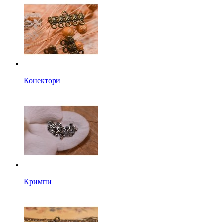
Конектори
Кримпи