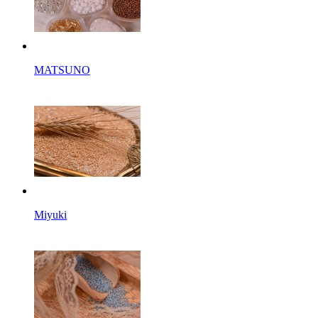
MATSUNO
Miyuki