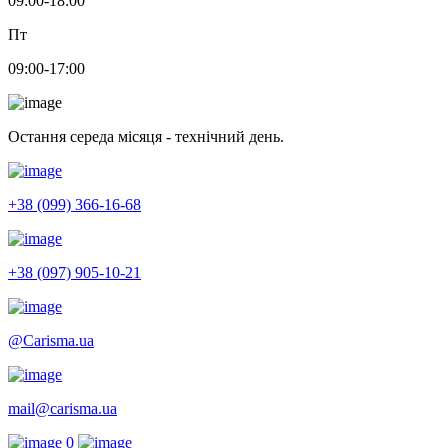
09:00-18:00
Пт
09:00-17:00
Остання середа місяця - технічний день.
+38 (099) 366-16-68
+38 (097) 905-10-21
@Carisma.ua
mail@carisma.ua
0