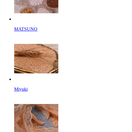
MATSUNO
Miyuki