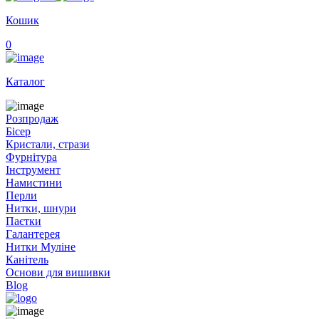
Кошик
0
Каталог
Розпродаж
Бісер
Кристали, стрази
Фурнітура
Інструмент
Намистини
Перли
Нитки, шнури
Паєтки
Галантерея
Нитки Муліне
Канітель
Основи для вишивки
Blog