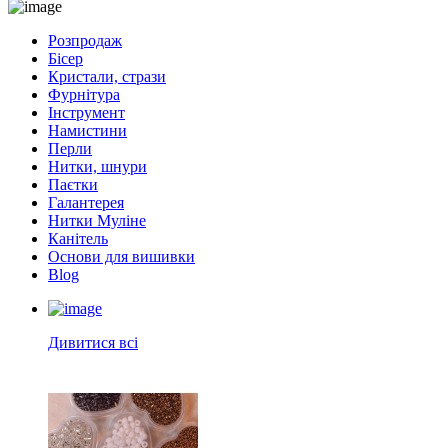
Розпродаж
Бісер
Кристали, стрази
Фурнітура
Інструмент
Намистини
Перли
Нитки, шнури
Паєтки
Галантерея
Нитки Муліне
Канітель
Основи для вишивки
Blog
Дивитися всі