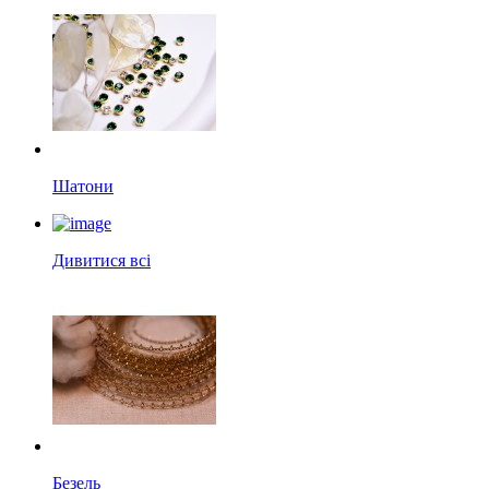
Шатони
Дивитися всі
Безель