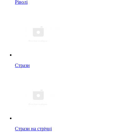
Ріволі
Стрази
Стрази на стрічці