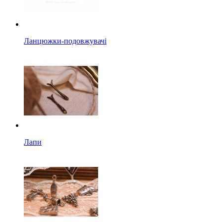
Ланцюжки-подовжувачі
Лапи