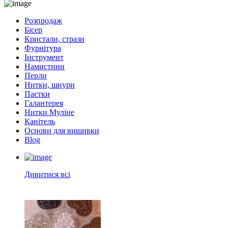
Розпродаж
Бісер
Кристали, стрази
Фурнітура
Інструмент
Намистини
Перли
Нитки, шнури
Паєтки
Галантерея
Нитки Муліне
Канітель
Основи для вишивки
Blog
Дивитися всі