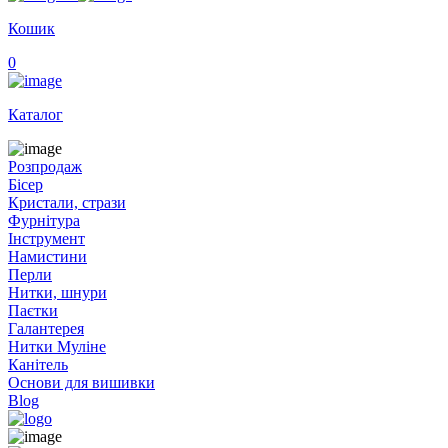
Кошик
0
Каталог
Розпродаж
Бісер
Кристали, стрази
Фурнітура
Інструмент
Намистини
Перли
Нитки, шнури
Паєтки
Галантерея
Нитки Муліне
Канітель
Основи для вишивки
Blog