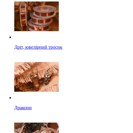
Дріт, ювелірний тросик
Дракони