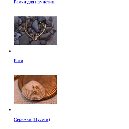
Рамки для намистин
Роги
Сережки (Пусети)