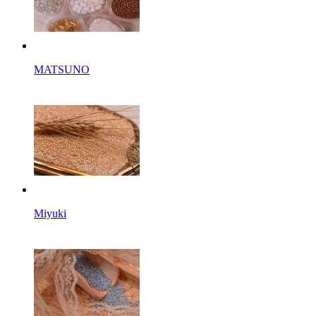
MATSUNO
Miyuki