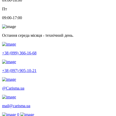
09:00-18:00
Пт
09:00-17:00
Остання середа місяця - технічний день.
+38 (099) 366-16-68
+38 (097) 905-10-21
@Carisma.ua
mail@carisma.ua
0