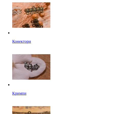
Конектори
Кримпи