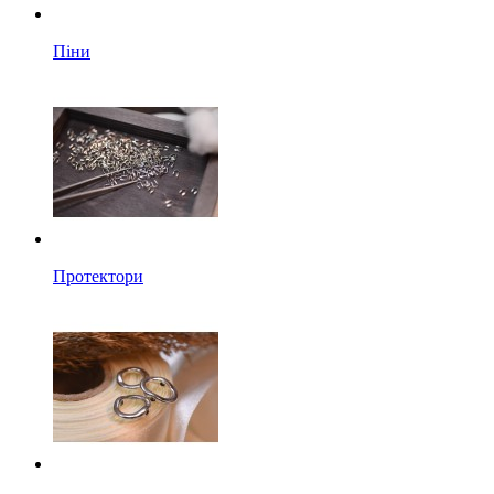
Піни
Протектори