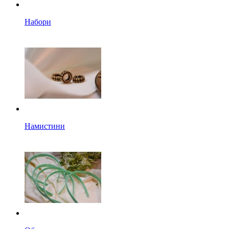
Набори
Намистини