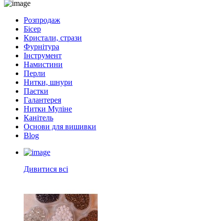
Розпродаж
Бісер
Кристали, стрази
Фурнітура
Інструмент
Намистини
Перли
Нитки, шнури
Паєтки
Галантерея
Нитки Муліне
Канітель
Основи для вишивки
Blog
Дивитися всі