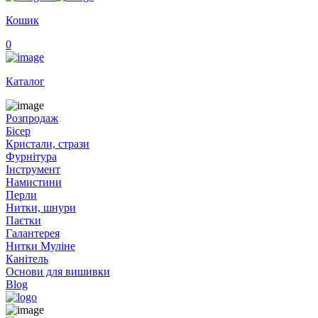
Кошик
0
Каталог
Розпродаж
Бісер
Кристали, стрази
Фурнітура
Інструмент
Намистини
Перли
Нитки, шнури
Паєтки
Галантерея
Нитки Муліне
Канітель
Основи для вишивки
Blog