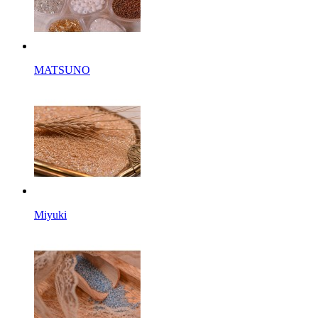
MATSUNO
Miyuki