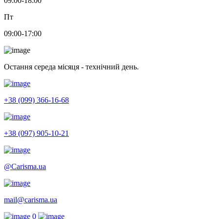
09:00-18:00
Пт
09:00-17:00
Остання середа місяця - технічний день.
+38 (099) 366-16-68
+38 (097) 905-10-21
@Carisma.ua
mail@carisma.ua
0