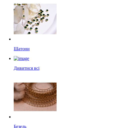
Шатони
Дивитися всі
Безель