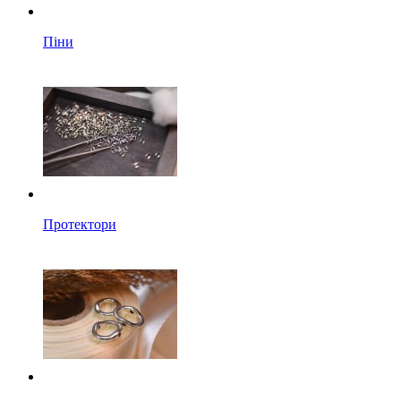
Піни
Протектори