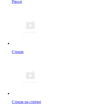
Ріволі
Стрази
Стрази на стрічці