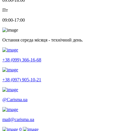
09:00-18:00
Пт
09:00-17:00
Остання середа місяця - технічний день.
+38 (099) 366-16-68
+38 (097) 905-10-21
@Carisma.ua
mail@carisma.ua
0