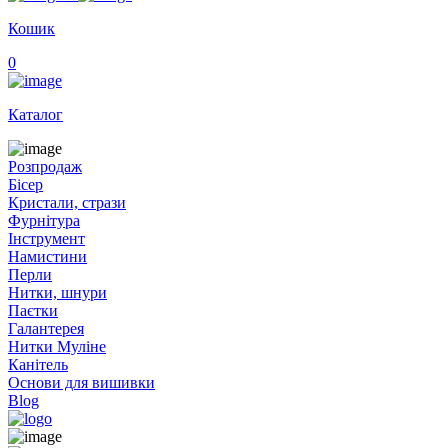
Кошик
0
Каталог
Розпродаж
Бісер
Кристали, стрази
Фурнітура
Інструмент
Намистини
Перли
Нитки, шнури
Паєтки
Галантерея
Нитки Муліне
Канітель
Основи для вишивки
Blog