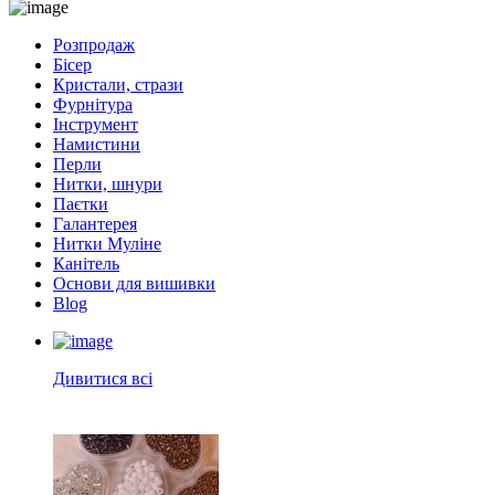
Розпродаж
Бісер
Кристали, стрази
Фурнітура
Інструмент
Намистини
Перли
Нитки, шнури
Паєтки
Галантерея
Нитки Муліне
Канітель
Основи для вишивки
Blog
Дивитися всі