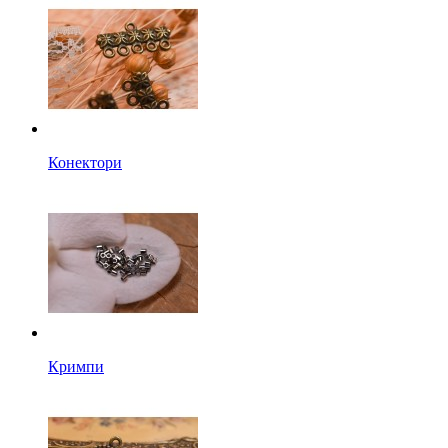
Конектори
Кримпи