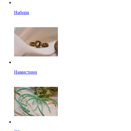
Набори
Намистини