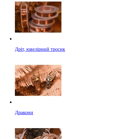
Дріт, ювелірний тросик
Дракони