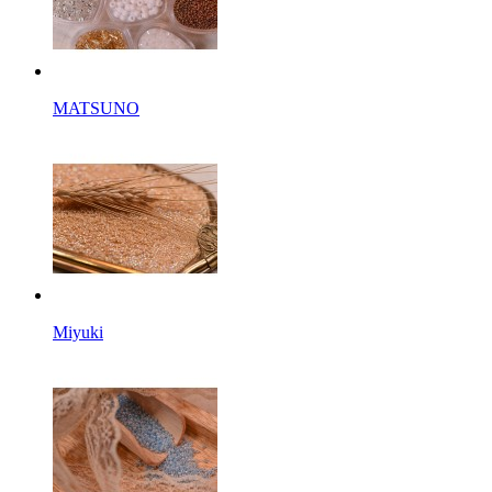
MATSUNO
Miyuki