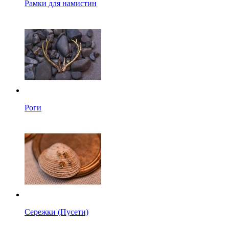
Рамки для намистин
Роги
Сережки (Пусети)