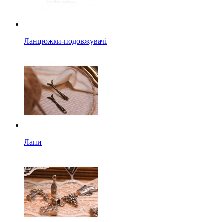
Ланцюжки-подовжувачі
Лапи