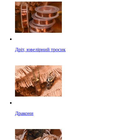
Дріт, ювелірний тросик
Дракони