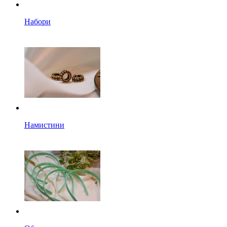
Набори
Намистини