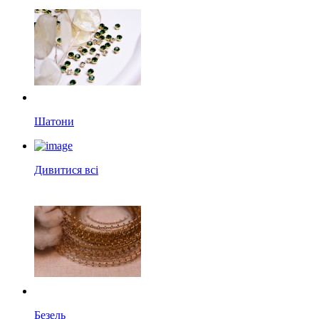
Шатони
Дивитися всі
Безель