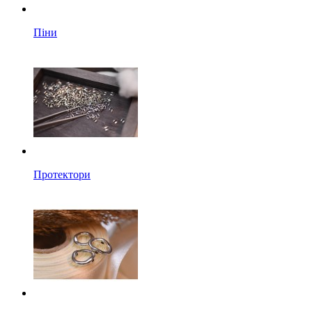
Піни
Протектори