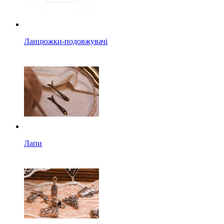
Ланцюжки-подовжувачі
Лапи