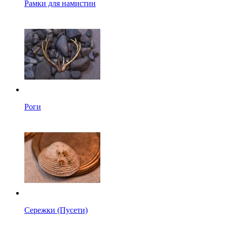
Рамки для намистин
Роги
Сережки (Пусети)