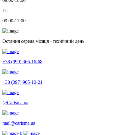
09:00-18:00
Пт
09:00-17:00
Остання середа місяця - технічний день.
+38 (099) 366-16-68
+38 (097) 905-10-21
@Carisma.ua
mail@carisma.ua
0