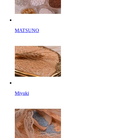
MATSUNO
Miyuki