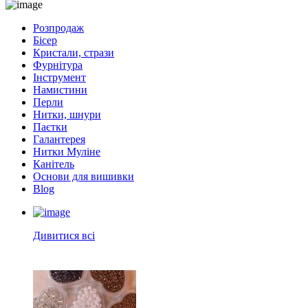
Розпродаж
Бісер
Кристали, стрази
Фурнітура
Інструмент
Намистини
Перли
Нитки, шнури
Паєтки
Галантерея
Нитки Муліне
Канітель
Основи для вишивки
Blog
Дивитися всі