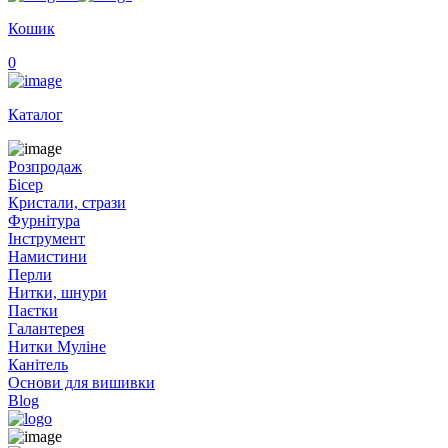
Кошик
0
Каталог
Розпродаж
Бісер
Кристали, стрази
Фурнітура
Інструмент
Намистини
Перли
Нитки, шнури
Паєтки
Галантерея
Нитки Муліне
Канітель
Основи для вишивки
Blog