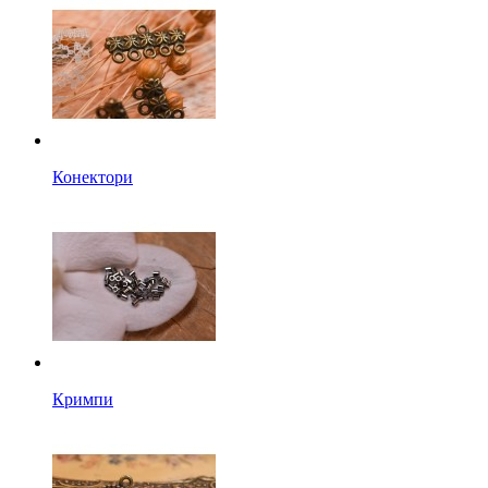
Конектори
Кримпи