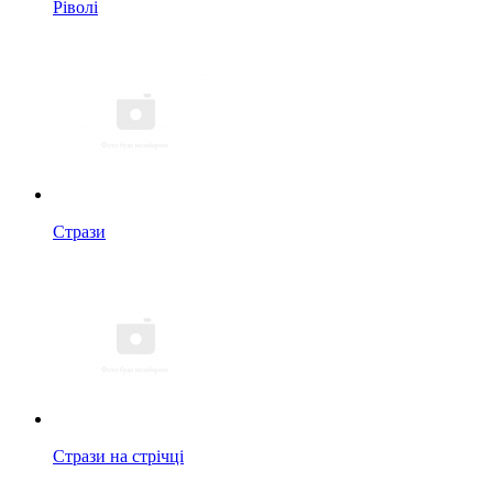
Ріволі
Стрази
Стрази на стрічці