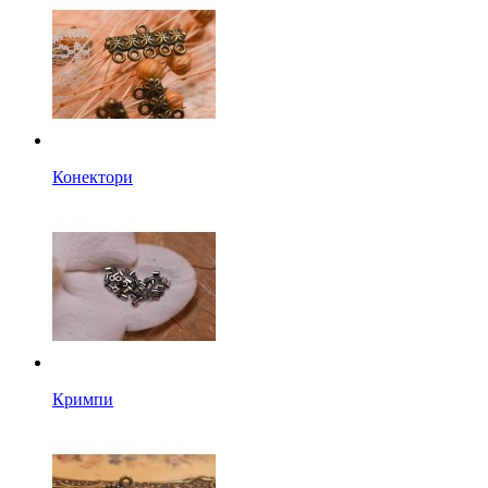
Конектори
Кримпи