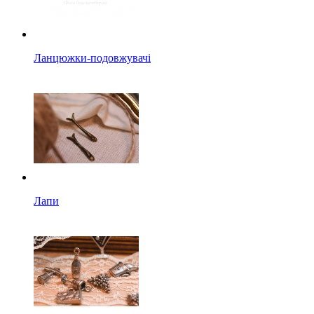
Ланцюжки-подовжувачі
Лапи