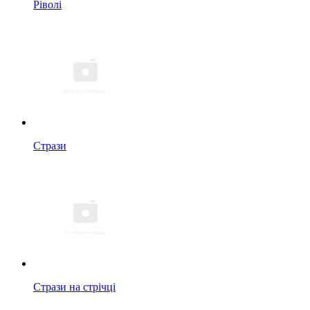
Ріволі
Стрази
Стрази на стрічці