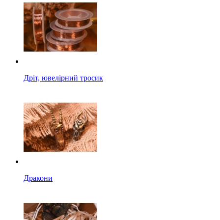
Дріт, ювелірний тросик
Дракони