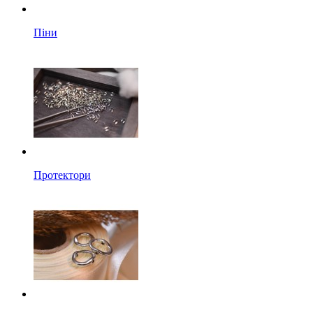
Піни
Протектори