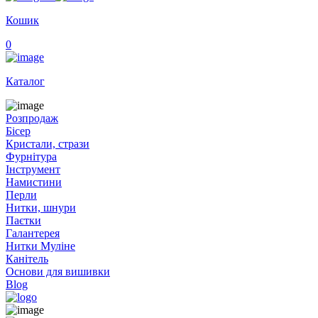
Кошик
0
Каталог
Розпродаж
Бісер
Кристали, стрази
Фурнітура
Інструмент
Намистини
Перли
Нитки, шнури
Паєтки
Галантерея
Нитки Муліне
Канітель
Основи для вишивки
Blog