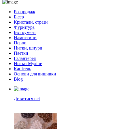
Розпродаж
Бісер
Кристали, стрази
Фурнітура
Інструмент
Намистини
Перли
Нитки, шнури
Паєтки
Галантерея
Нитки Муліне
Канітель
Основи для вишивки
Blog
Дивитися всі