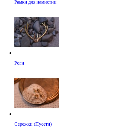
Рамки для намистин
Роги
Сережки (Пусети)