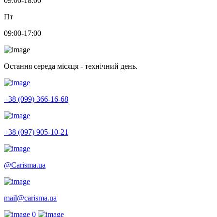
09:00-18:00
Пт
09:00-17:00
Остання середа місяця - технічний день.
+38 (099) 366-16-68
+38 (097) 905-10-21
@Carisma.ua
mail@carisma.ua
0