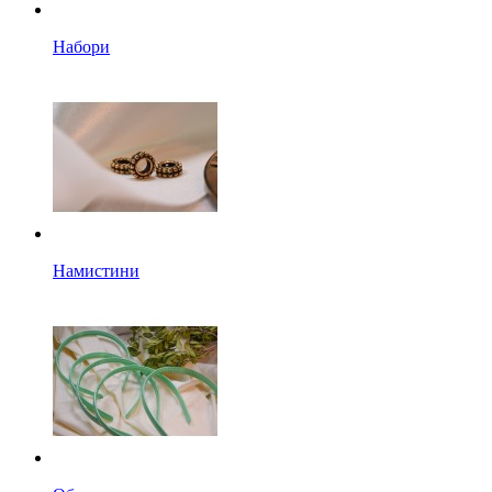
Набори
Намистини