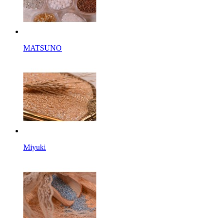
MATSUNO
Miyuki