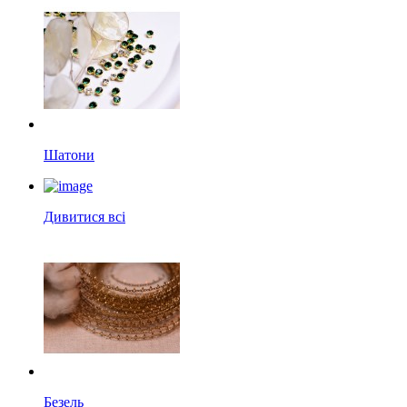
Шатони
Дивитися всі
Безель