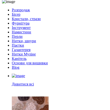
Розпродаж
Бісер
Кристали, стрази
Фурнітура
Інструмент
Намистини
Перли
Нитки, шнури
Паєтки
Галантерея
Нитки Муліне
Канітель
Основи для вишивки
Blog
Дивитися всі