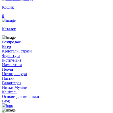
Кошик
0
Каталог
Розпродаж
Бісер
Кристали, стрази
Фурнітура
Інструмент
Намистини
Перли
Нитки, шнури
Паєтки
Галантерея
Нитки Муліне
Канітель
Основи для вишивки
Blog