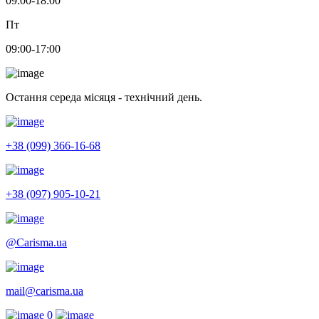
09:00-18:00
Пт
09:00-17:00
Остання середа місяця - технічний день.
+38 (099) 366-16-68
+38 (097) 905-10-21
@Carisma.ua
mail@carisma.ua
0