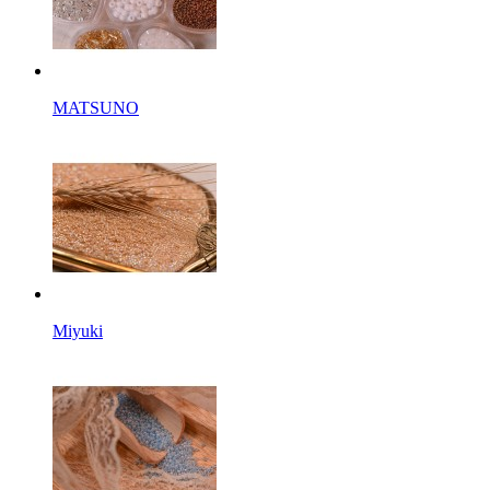
MATSUNO
Miyuki