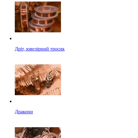
Дріт, ювелірний тросик
Дракони