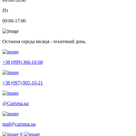
09:00-18:00
Пт
09:00-17:00
Остання середа місяця - технічний день.
+38 (099) 366-16-68
+38 (097) 905-10-21
@Carisma.ua
mail@carisma.ua
0