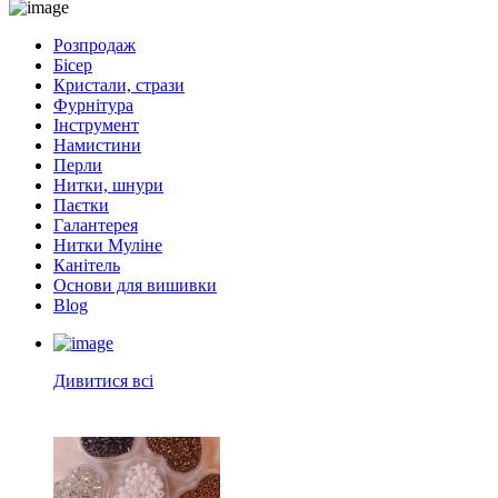
Розпродаж
Бісер
Кристали, стрази
Фурнітура
Інструмент
Намистини
Перли
Нитки, шнури
Паєтки
Галантерея
Нитки Муліне
Канітель
Основи для вишивки
Blog
Дивитися всі