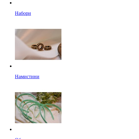
Набори
Намистини