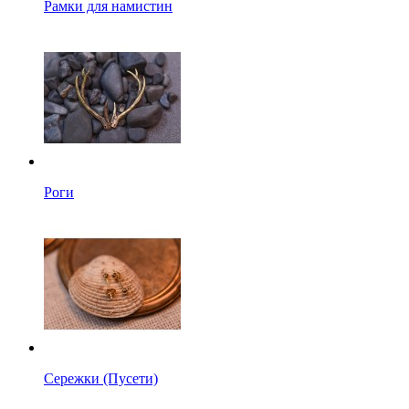
Рамки для намистин
Роги
Сережки (Пусети)