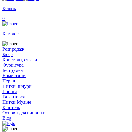
Кошик
0
Каталог
Розпродаж
Бісер
Кристали, стрази
Фурнітура
Інструмент
Намистини
Перли
Нитки, шнури
Паєтки
Галантерея
Нитки Муліне
Канітель
Основи для вишивки
Blog