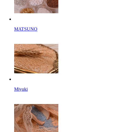
MATSUNO
Miyuki