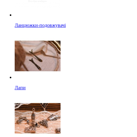
Ланцюжки-подовжувачі
Лапи