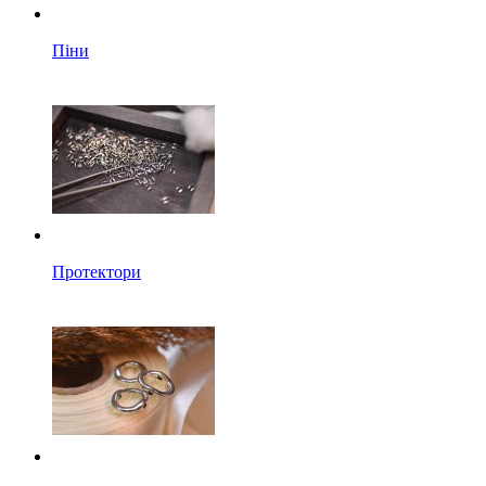
Піни
Протектори