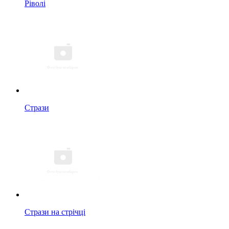
Ріволі
Стрази
Стрази на стрічці