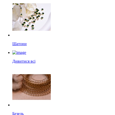
Шатони
Дивитися всі
Безель