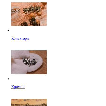
Конектори
Кримпи