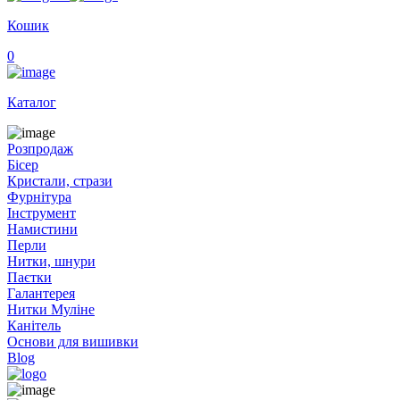
Кошик
0
Каталог
Розпродаж
Бісер
Кристали, стрази
Фурнітура
Інструмент
Намистини
Перли
Нитки, шнури
Паєтки
Галантерея
Нитки Муліне
Канітель
Основи для вишивки
Blog