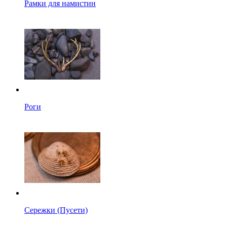
Рамки для намистин
Роги
Сережки (Пусети)