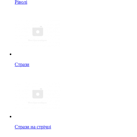
Ріволі
Стрази
Стрази на стрічці