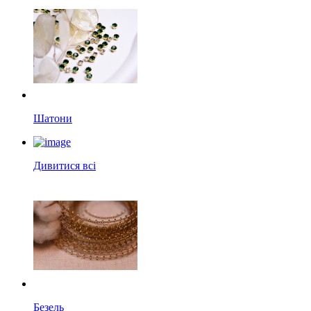
Шатони
Дивитися всі
Безель