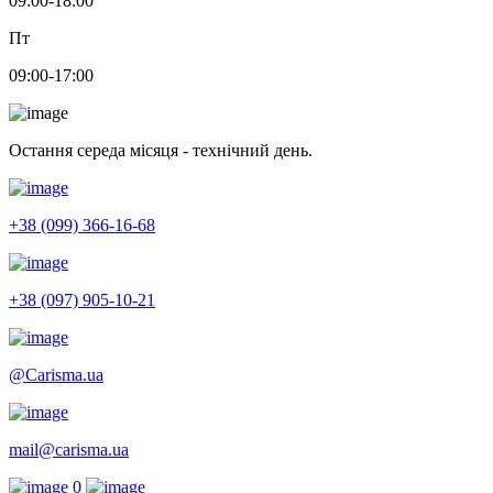
09:00-18:00
Пт
09:00-17:00
Остання середа місяця - технічний день.
+38 (099) 366-16-68
+38 (097) 905-10-21
@Carisma.ua
mail@carisma.ua
0