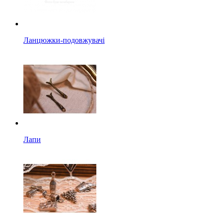
Ланцюжки-подовжувачі
Лапи