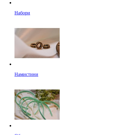
Набори
Намистини