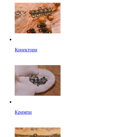
Конектори
Кримпи