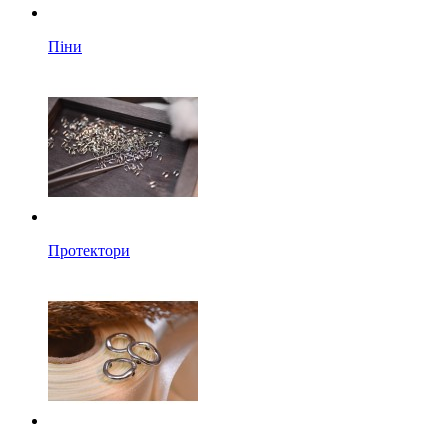
Піни
Протектори