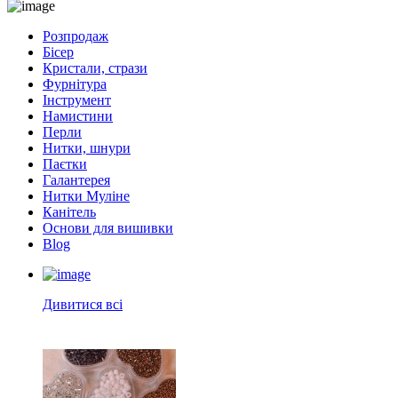
Розпродаж
Бісер
Кристали, стрази
Фурнітура
Інструмент
Намистини
Перли
Нитки, шнури
Паєтки
Галантерея
Нитки Муліне
Канітель
Основи для вишивки
Blog
Дивитися всі