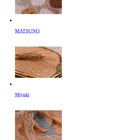
MATSUNO
Miyuki