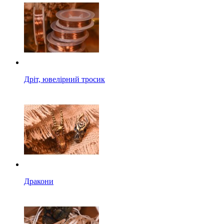
Дріт, ювелірний тросик
Дракони