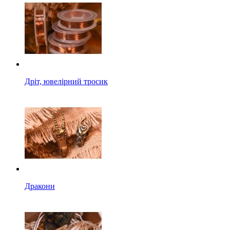
Дріт, ювелірний тросик
Дракони