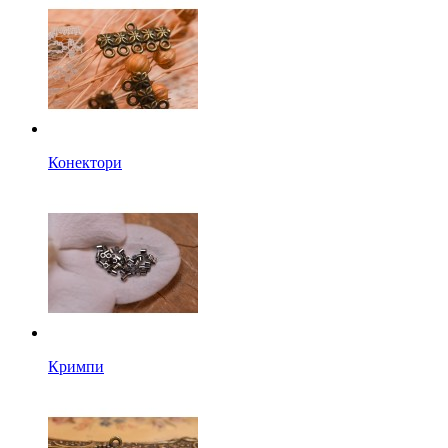
Конектори
Кримпи