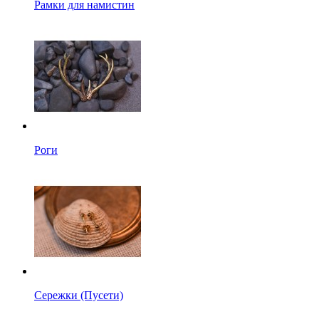
Рамки для намистин
Роги
Сережки (Пусети)