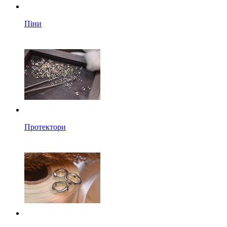
Піни
Протектори