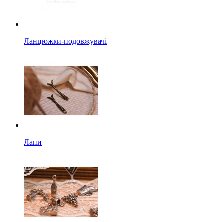
Ланцюжки-подовжувачі
Лапи