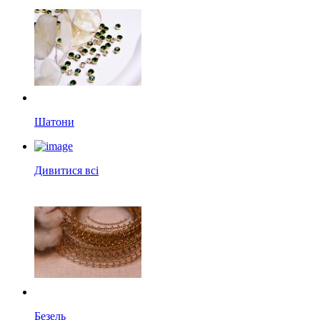
Шатони
Дивитися всі
Безель