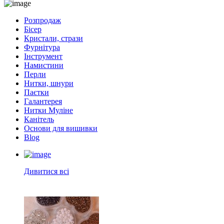
Розпродаж
Бісер
Кристали, стрази
Фурнітура
Інструмент
Намистини
Перли
Нитки, шнури
Паєтки
Галантерея
Нитки Муліне
Канітель
Основи для вишивки
Blog
Дивитися всі