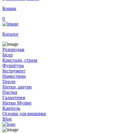
Кошик
0
Каталог
Розпродаж
Бісер
Кристали, стрази
Фурнітура
Інструмент
Намистини
Перли
Нитки, шнури
Паєтки
Галантерея
Нитки Муліне
Канітель
Основи для вишивки
Blog