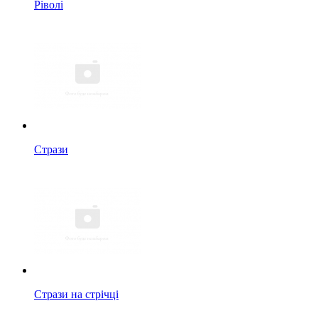
Ріволі
Стрази
Стрази на стрічці