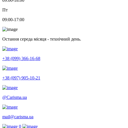
09:00-18:00
Пт
09:00-17:00
Остання середа місяця - технічний день.
+38 (099) 366-16-68
+38 (097) 905-10-21
@Carisma.ua
mail@carisma.ua
0