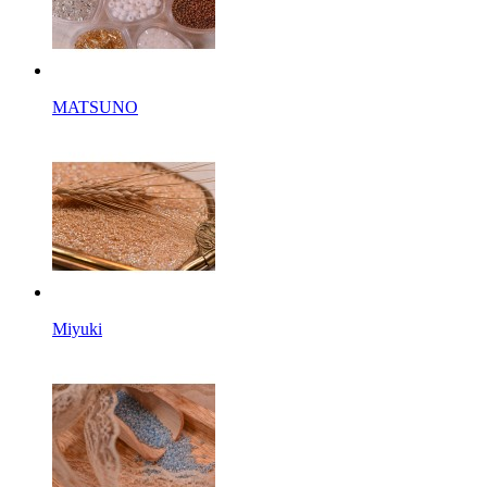
MATSUNO
Miyuki