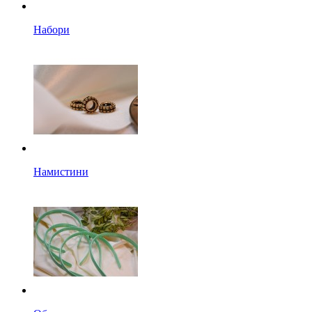
Набори
Намистини