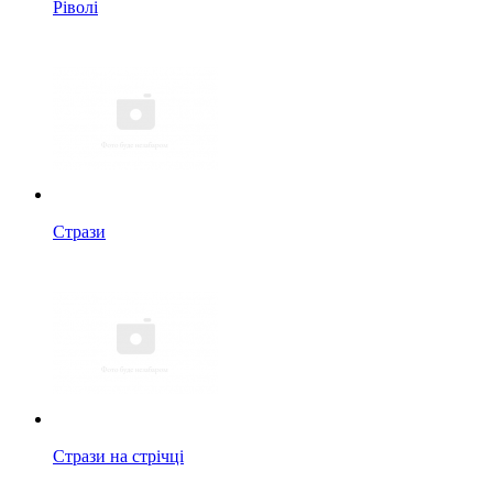
Ріволі
Стрази
Стрази на стрічці