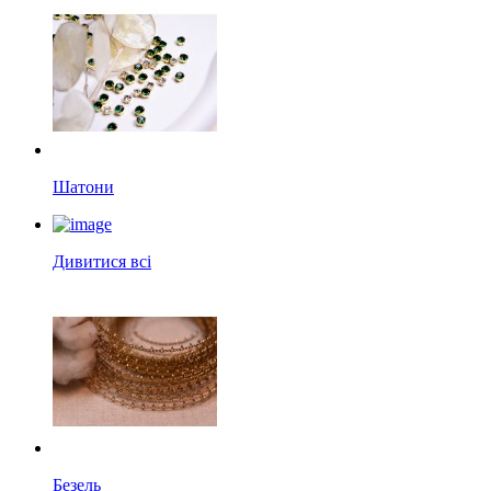
Шатони
Дивитися всі
Безель