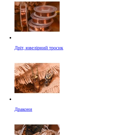
Дріт, ювелірний тросик
Дракони