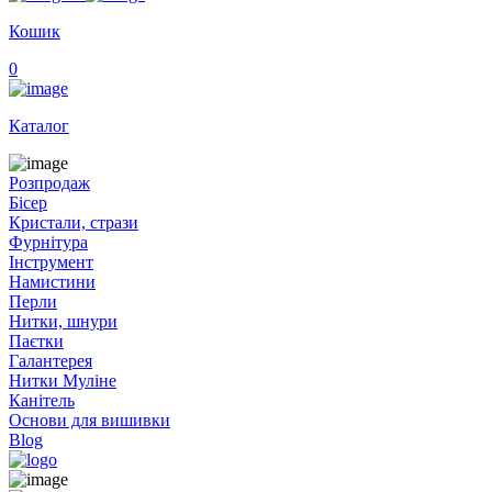
Кошик
0
Каталог
Розпродаж
Бісер
Кристали, стрази
Фурнітура
Інструмент
Намистини
Перли
Нитки, шнури
Паєтки
Галантерея
Нитки Муліне
Канітель
Основи для вишивки
Blog