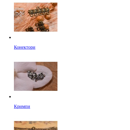
Конектори
Кримпи