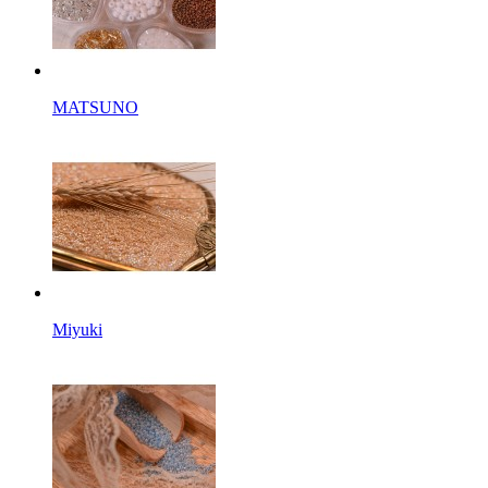
MATSUNO
Miyuki