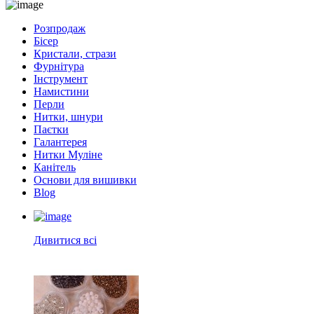
Розпродаж
Бісер
Кристали, стрази
Фурнітура
Інструмент
Намистини
Перли
Нитки, шнури
Паєтки
Галантерея
Нитки Муліне
Канітель
Основи для вишивки
Blog
Дивитися всі