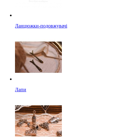
Ланцюжки-подовжувачі
Лапи