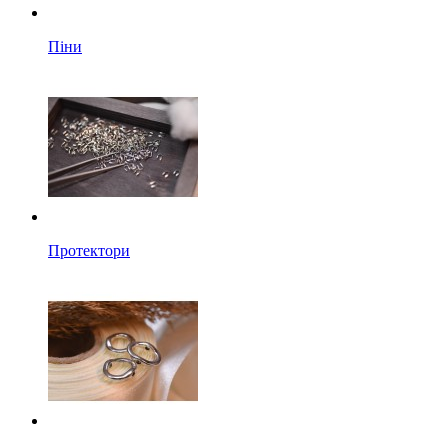
Піни
Протектори