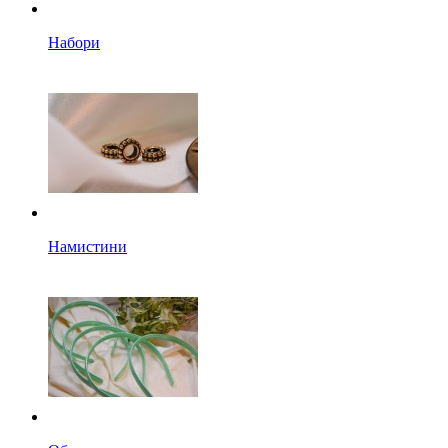
Набори
Намистини