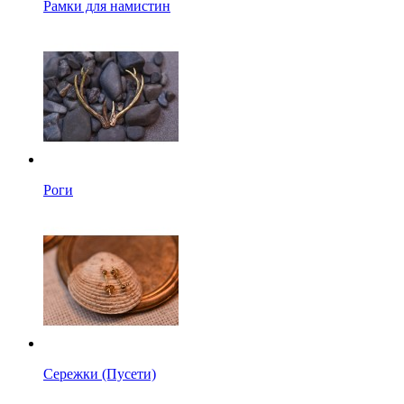
Рамки для намистин
Роги
Сережки (Пусети)