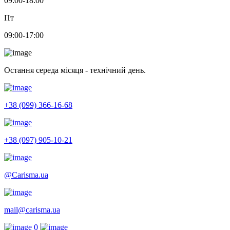
09:00-18:00
Пт
09:00-17:00
Остання середа місяця - технічний день.
+38 (099) 366-16-68
+38 (097) 905-10-21
@Carisma.ua
mail@carisma.ua
0