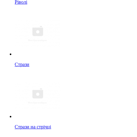
Ріволі
Стрази
Стрази на стрічці