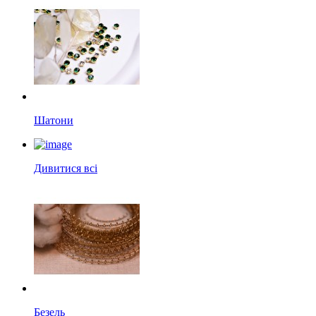
Шатони
Дивитися всі
Безель