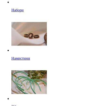
Набори
Намистини