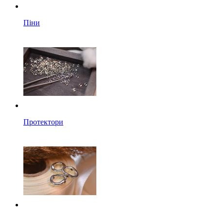
Піни
Протектори