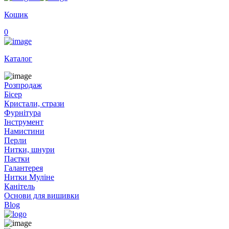
Кошик
0
Каталог
Розпродаж
Бісер
Кристали, стрази
Фурнітура
Інструмент
Намистини
Перли
Нитки, шнури
Паєтки
Галантерея
Нитки Муліне
Канітель
Основи для вишивки
Blog