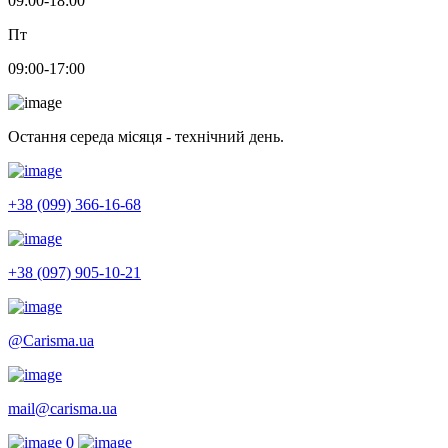
09:00-18:00
Пт
09:00-17:00
Остання середа місяця - технічний день.
+38 (099) 366-16-68
+38 (097) 905-10-21
@Carisma.ua
mail@carisma.ua
0