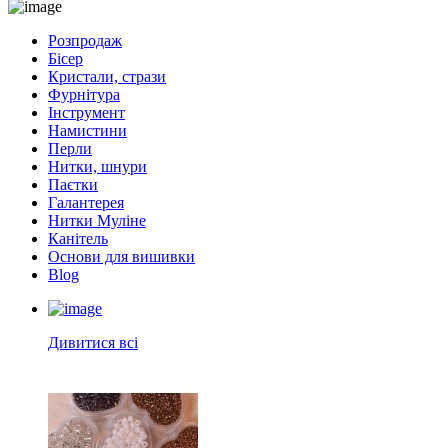
Розпродаж
Бісер
Кристали, стрази
Фурнітура
Інструмент
Намистини
Перли
Нитки, шнури
Паєтки
Галантерея
Нитки Муліне
Канітель
Основи для вишивки
Blog
Дивитися всі