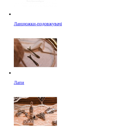
Ланцюжки-подовжувачі
Лапи