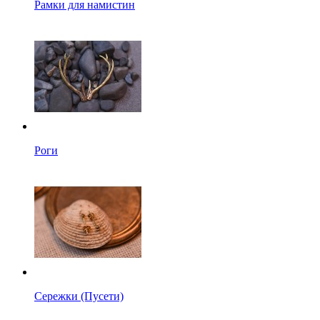
Рамки для намистин
Роги
Сережки (Пусети)