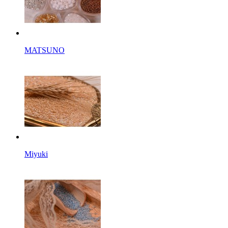
MATSUNO
Miyuki