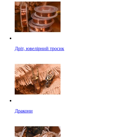
Дріт, ювелірний тросик
Дракони