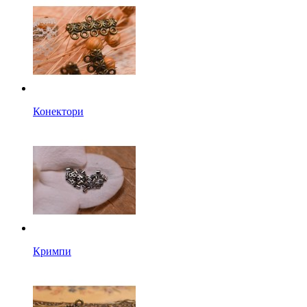
Конектори
Кримпи