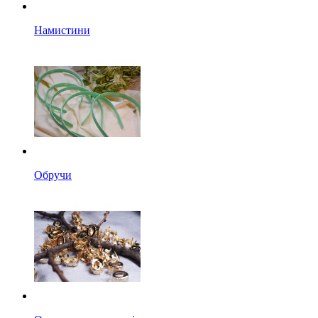
Намистини
Обручи