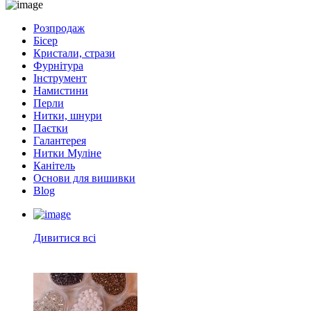
Розпродаж
Бісер
Кристали, стрази
Фурнітура
Інструмент
Намистини
Перли
Нитки, шнури
Паєтки
Галантерея
Нитки Муліне
Канітель
Основи для вишивки
Blog
Дивитися всі