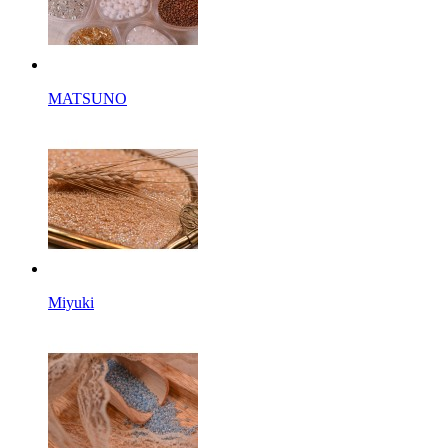
MATSUNO
Miyuki