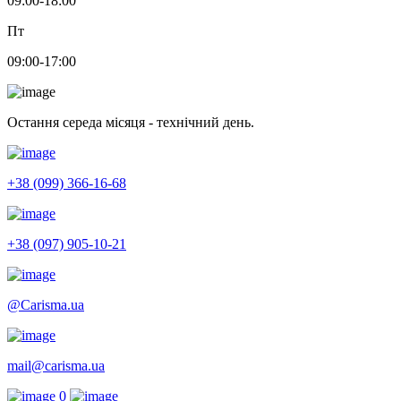
09:00-18:00
Пт
09:00-17:00
Остання середа місяця - технічний день.
+38 (099) 366-16-68
+38 (097) 905-10-21
@Carisma.ua
mail@carisma.ua
0