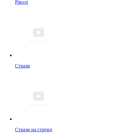
Ріволі
Стрази
Стрази на стрічці