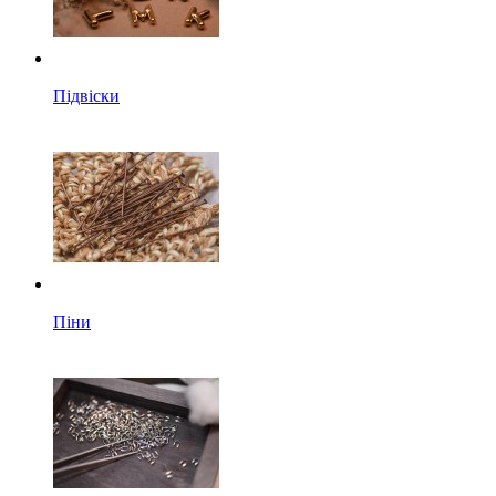
Підвіски
Піни