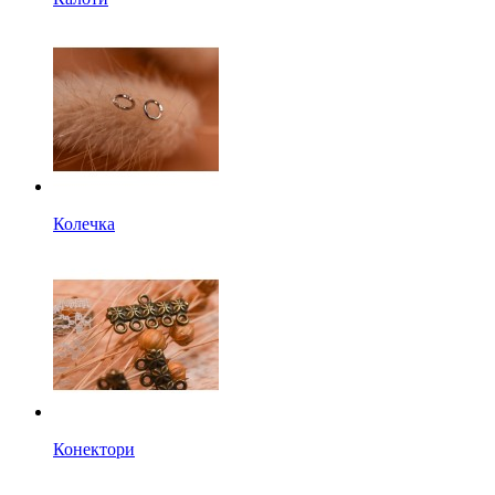
Колечка
Конектори