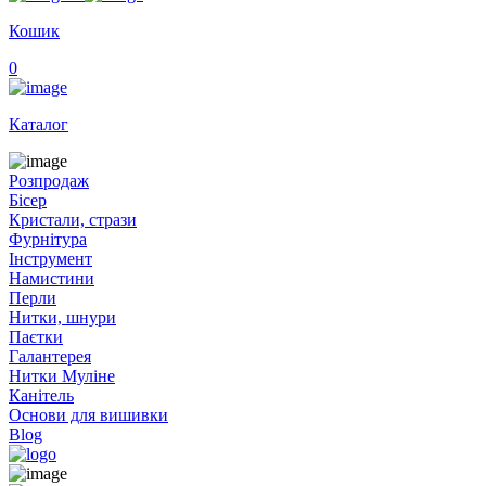
Кошик
0
Каталог
Розпродаж
Бісер
Кристали, стрази
Фурнітура
Інструмент
Намистини
Перли
Нитки, шнури
Паєтки
Галантерея
Нитки Муліне
Канітель
Основи для вишивки
Blog