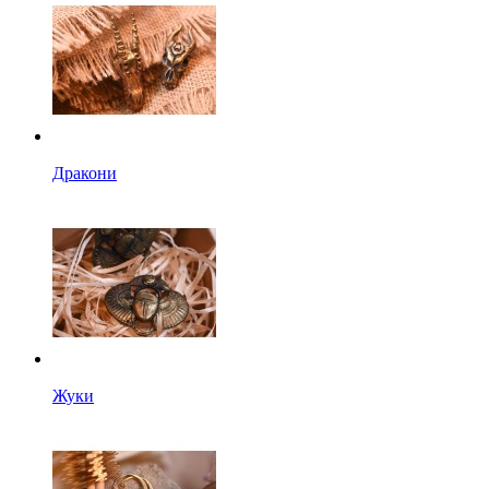
Дракони
Жуки