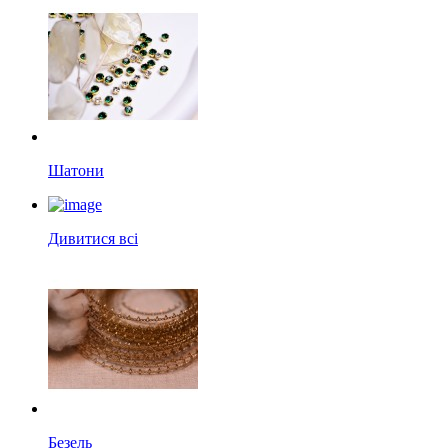
Шатони
Дивитися всі
Безель