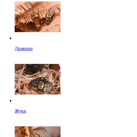
Дракони
Жуки