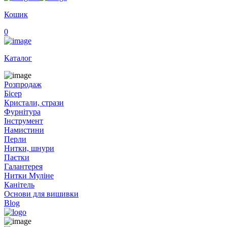
Кошик
0
Каталог
Розпродаж
Бісер
Кристали, стрази
Фурнітура
Інструмент
Намистини
Перли
Нитки, шнури
Паєтки
Галантерея
Нитки Муліне
Канітель
Основи для вишивки
Blog