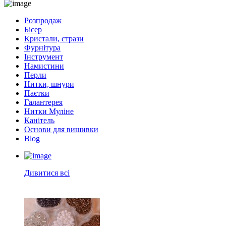
Розпродаж
Бісер
Кристали, стрази
Фурнітура
Інструмент
Намистини
Перли
Нитки, шнури
Паєтки
Галантерея
Нитки Муліне
Канітель
Основи для вишивки
Blog
Дивитися всі