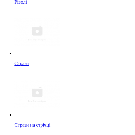
Ріволі
Стрази
Стрази на стрічці