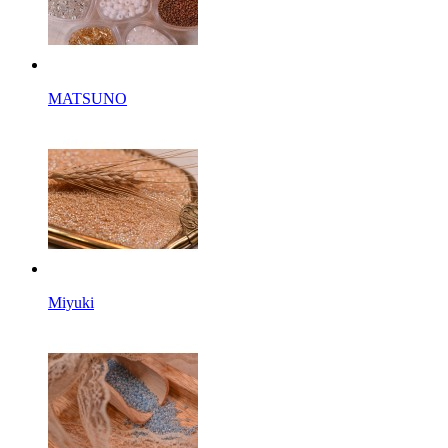
MATSUNO
Miyuki