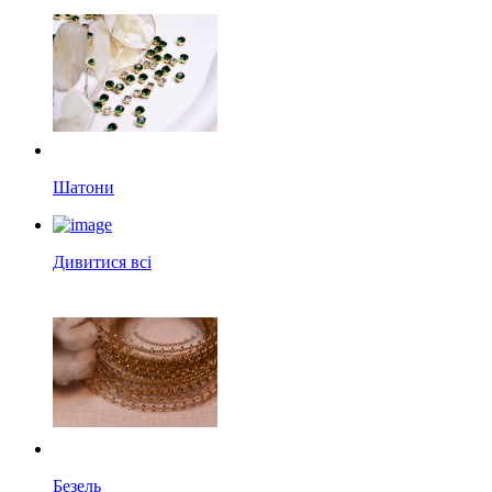
Шатони
Дивитися всі
Безель