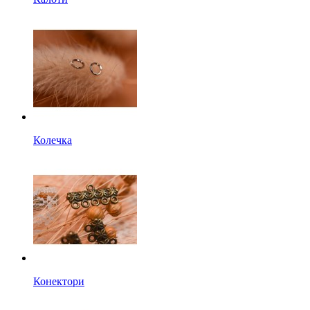
Колечка
Конектори