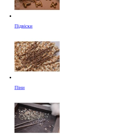
Підвіски
Піни