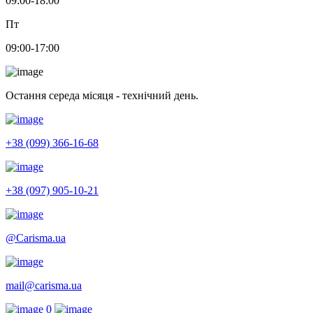
09:00-18:00
Пт
09:00-17:00
Остання середа місяця - технічний день.
+38 (099) 366-16-68
+38 (097) 905-10-21
@Carisma.ua
mail@carisma.ua
0