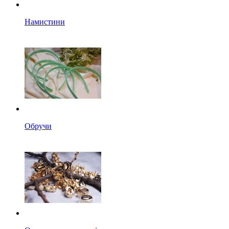
Намистини
Обручи