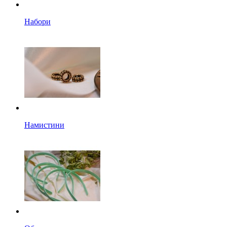
Набори
Намистини