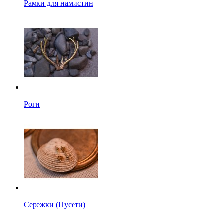
Рамки для намистин
Роги
Сережки (Пусети)