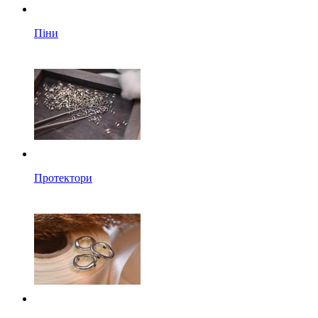
Піни
Протектори