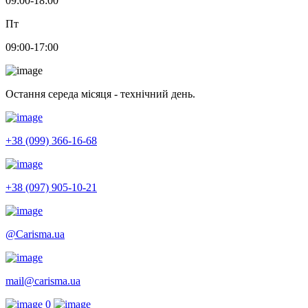
09:00-18:00
Пт
09:00-17:00
Остання середа місяця - технічний день.
+38 (099) 366-16-68
+38 (097) 905-10-21
@Carisma.ua
mail@carisma.ua
0