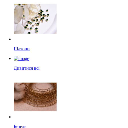
Шатони
Дивитися всі
Безель