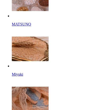
MATSUNO
Miyuki