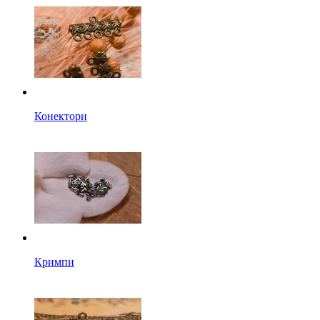
Конектори
Кримпи