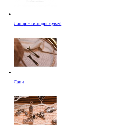
Ланцюжки-подовжувачі
Лапи