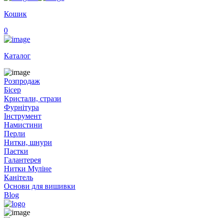
Кошик
0
Каталог
Розпродаж
Бісер
Кристали, стрази
Фурнітура
Інструмент
Намистини
Перли
Нитки, шнури
Паєтки
Галантерея
Нитки Муліне
Канітель
Основи для вишивки
Blog