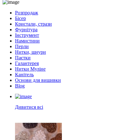
Розпродаж
Бісер
Кристали, стрази
Фурнітура
Інструмент
Намистини
Перли
Нитки, шнури
Паєтки
Галантерея
Нитки Муліне
Канітель
Основи для вишивки
Blog
Дивитися всі