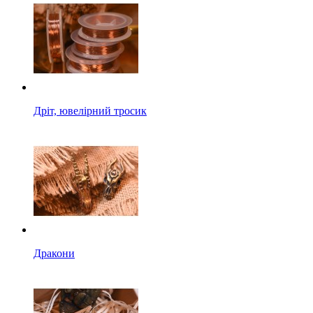
Дріт, ювелірний тросик
Дракони