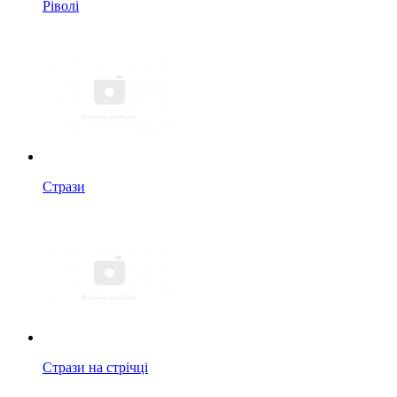
Ріволі
Стрази
Стрази на стрічці