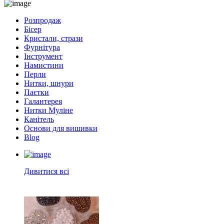
Розпродаж
Бісер
Кристали, стрази
Фурнітура
Інструмент
Намистини
Перли
Нитки, шнури
Паєтки
Галантерея
Нитки Муліне
Канітель
Основи для вишивки
Blog
Дивитися всі