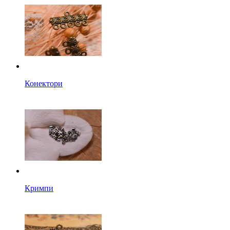
Конектори
Кримпи