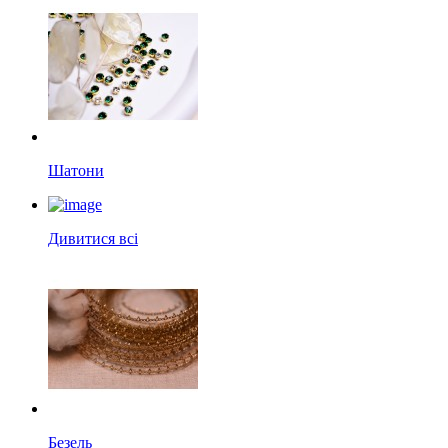
Шатони
Дивитися всі
Безель