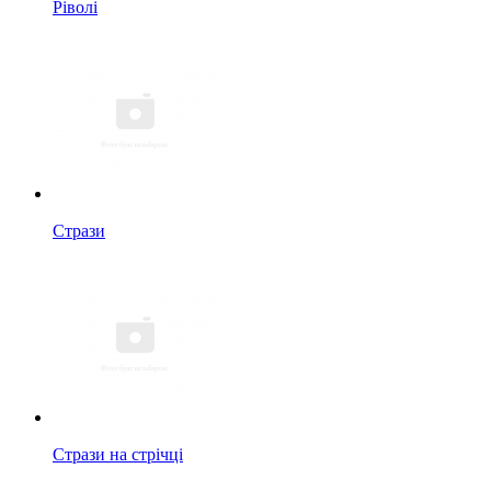
Ріволі
Стрази
Стрази на стрічці