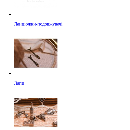
Ланцюжки-подовжувачі
Лапи