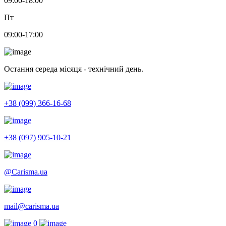
09:00-18:00
Пт
09:00-17:00
Остання середа місяця - технічний день.
+38 (099) 366-16-68
+38 (097) 905-10-21
@Carisma.ua
mail@carisma.ua
0