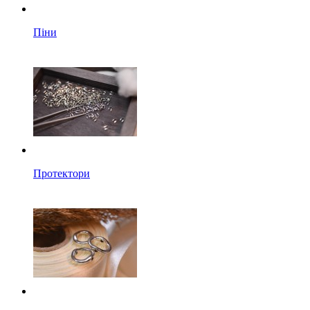
Піни
Протектори