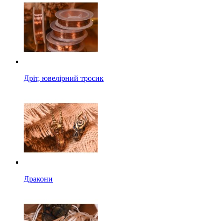
Дріт, ювелірний тросик
Дракони