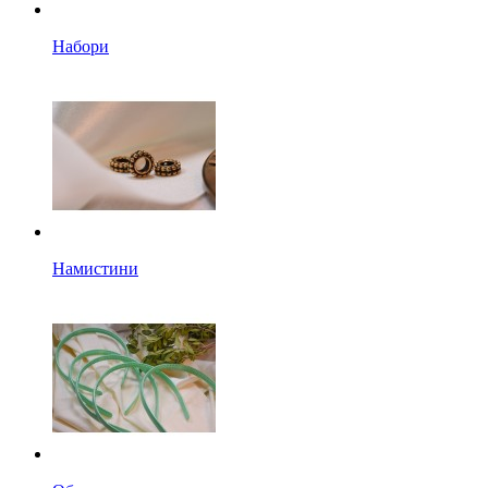
Набори
Намистини