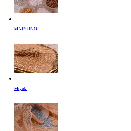
MATSUNO
Miyuki