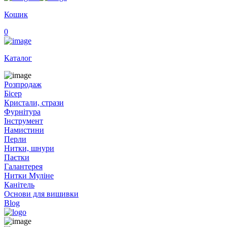
Кошик
0
Каталог
Розпродаж
Бісер
Кристали, стрази
Фурнітура
Інструмент
Намистини
Перли
Нитки, шнури
Паєтки
Галантерея
Нитки Муліне
Канітель
Основи для вишивки
Blog