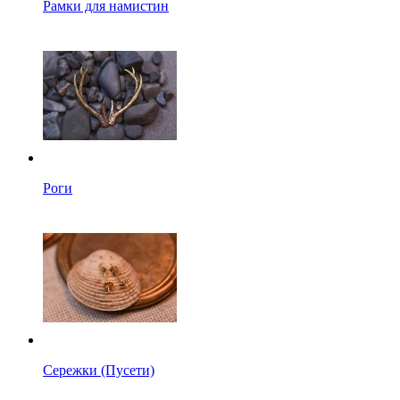
Рамки для намистин
Роги
Сережки (Пусети)