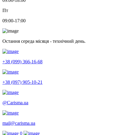
09:00-18:00
Пт
09:00-17:00
Остання середа місяця - технічний день.
+38 (099) 366-16-68
+38 (097) 905-10-21
@Carisma.ua
mail@carisma.ua
0