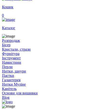
Кошик
0
Каталог
Розпродаж
Бісер
Кристали, стрази
Фурнітура
Інструмент
Намистини
Перли
Нитки, шнури
Паєтки
Галантерея
Нитки Муліне
Канітель
Основи для вишивки
Blog