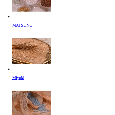
MATSUNO
Miyuki