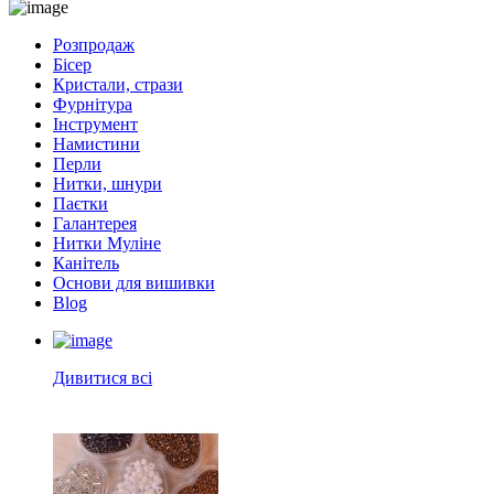
Розпродаж
Бісер
Кристали, стрази
Фурнітура
Інструмент
Намистини
Перли
Нитки, шнури
Паєтки
Галантерея
Нитки Муліне
Канітель
Основи для вишивки
Blog
Дивитися всі