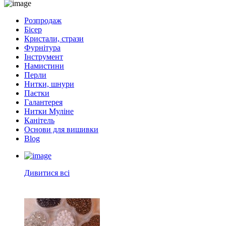
Розпродаж
Бісер
Кристали, стрази
Фурнітура
Інструмент
Намистини
Перли
Нитки, шнури
Паєтки
Галантерея
Нитки Муліне
Канітель
Основи для вишивки
Blog
Дивитися всі