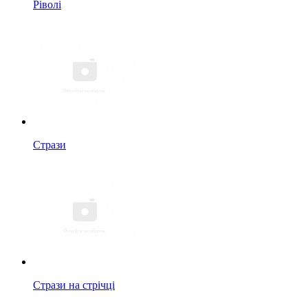
Ріволі
Стрази
Стрази на стрічці