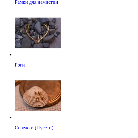
Рамки для намистин
Роги
Сережки (Пусети)