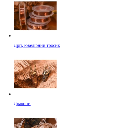
Дріт, ювелірний тросик
Дракони