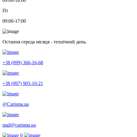
09:00-18:00
Пт
09:00-17:00
Остання середа місяця - технічний день.
+38 (099) 366-16-68
+38 (097) 905-10-21
@Carisma.ua
mail@carisma.ua
0