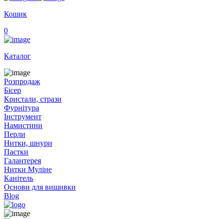
Кошик
0
Каталог
Розпродаж
Бісер
Кристали, стрази
Фурнітура
Інструмент
Намистини
Перли
Нитки, шнури
Паєтки
Галантерея
Нитки Муліне
Канітель
Основи для вишивки
Blog