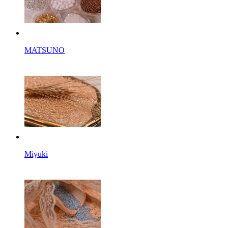
MATSUNO
Miyuki