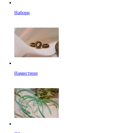
Набори
Намистини