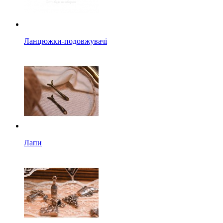
Ланцюжки-подовжувачі
Лапи