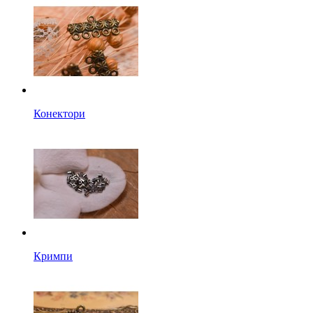
Конектори
Кримпи