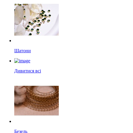
Шатони
Дивитися всі
Безель