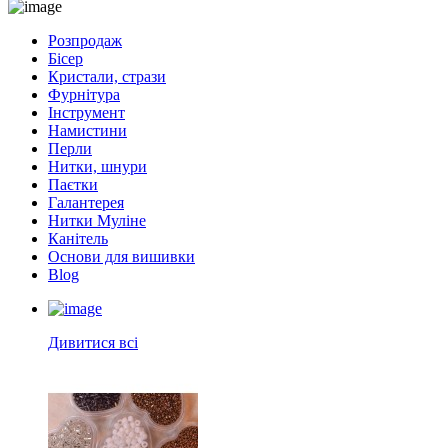
Розпродаж
Бісер
Кристали, стрази
Фурнітура
Інструмент
Намистини
Перли
Нитки, шнури
Паєтки
Галантерея
Нитки Муліне
Канітель
Основи для вишивки
Blog
Дивитися всі