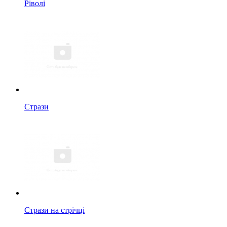
Ріволі
Стрази
Стрази на стрічці