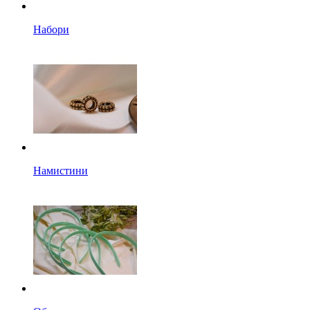
Набори
Намистини