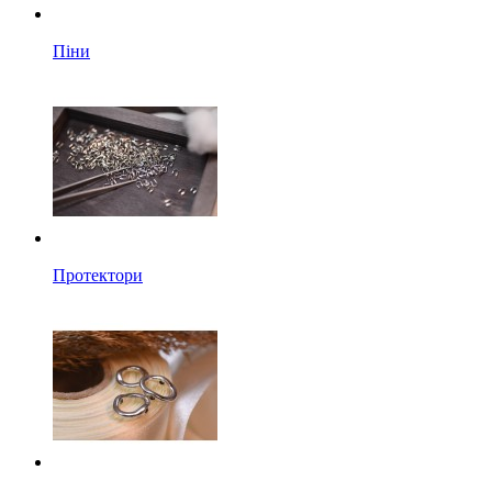
Піни
Протектори