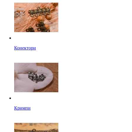
Конектори
Кримпи