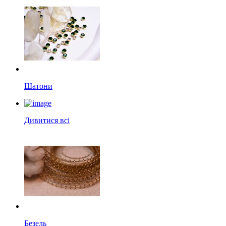
Шатони
Дивитися всі
Безель