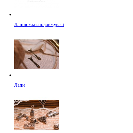
Ланцюжки-подовжувачі
Лапи