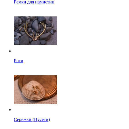
Рамки для намистин
Роги
Сережки (Пусети)