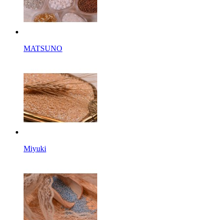
MATSUNO
Miyuki