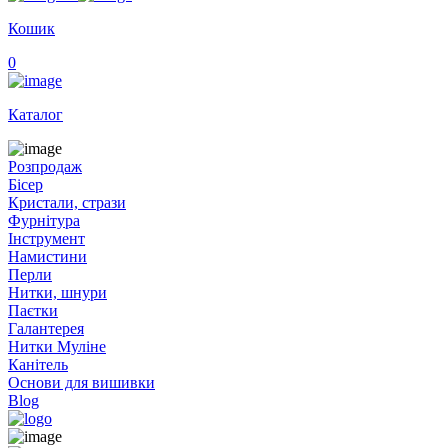
Кошик
0
Каталог
Розпродаж
Бісер
Кристали, стрази
Фурнітура
Інструмент
Намистини
Перли
Нитки, шнури
Паєтки
Галантерея
Нитки Муліне
Канітель
Основи для вишивки
Blog