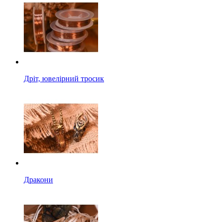
Дріт, ювелірний тросик
Дракони