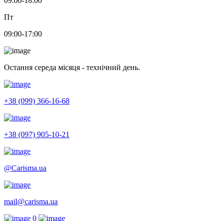
09:00-18:00
Пт
09:00-17:00
Остання середа місяця - технічний день.
+38 (099) 366-16-68
+38 (097) 905-10-21
@Carisma.ua
mail@carisma.ua
0