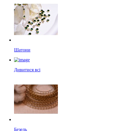
Шатони
Дивитися всі
Безель