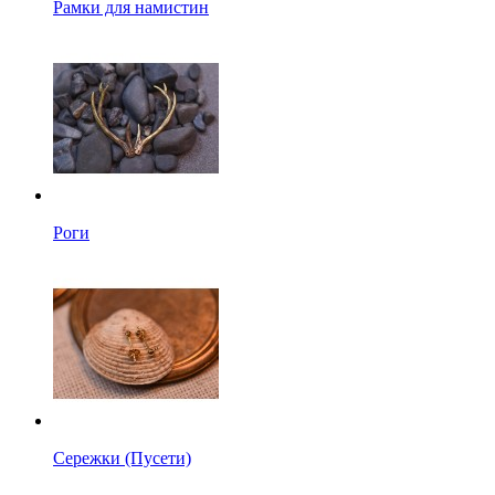
Рамки для намистин
Роги
Сережки (Пусети)