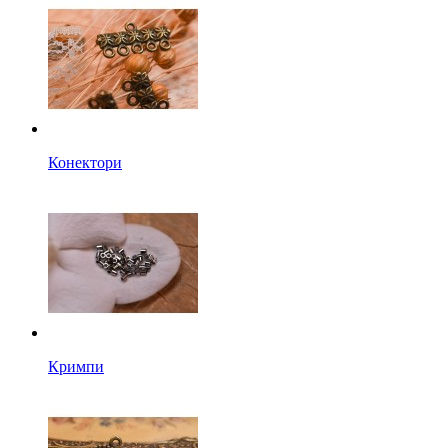
Конектори
Кримпи