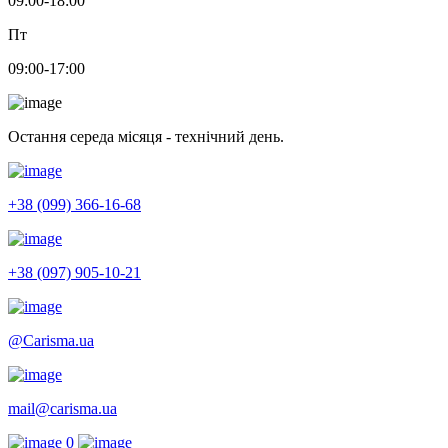
09:00-18:00
Пт
09:00-17:00
Остання середа місяця - технічний день.
+38 (099) 366-16-68
+38 (097) 905-10-21
@Carisma.ua
mail@carisma.ua
0