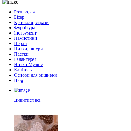
Розпродаж
Бісер
Кристали, стрази
Фурнітура
Інструмент
Намистини
Перли
Нитки, шнури
Паєтки
Галантерея
Нитки Муліне
Канітель
Основи для вишивки
Blog
Дивитися всі