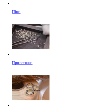
Піни
Протектори