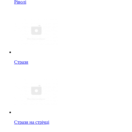
Ріволі
Стрази
Стрази на стрічці