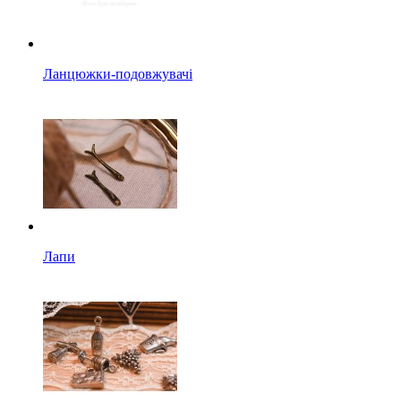
Ланцюжки-подовжувачі
Лапи