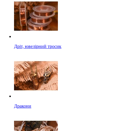
Дріт, ювелірний тросик
Дракони