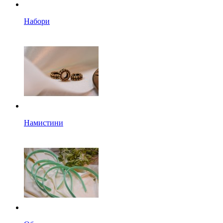
Набори
Намистини