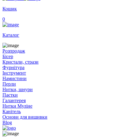
Кошик
0
Каталог
Розпродаж
Бісер
Кристали, стрази
Фурнітура
Інструмент
Намистини
Перли
Нитки, шнури
Паєтки
Галантерея
Нитки Муліне
Канітель
Основи для вишивки
Blog