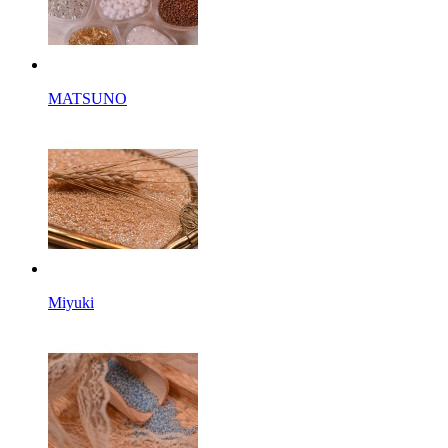
MATSUNO
Miyuki