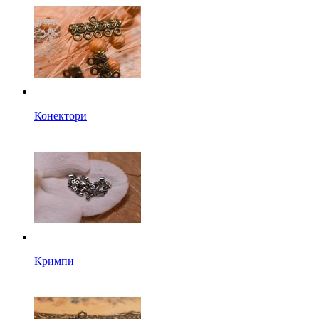
Конектори
Кримпи