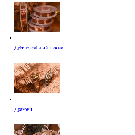
Дріт, ювелірний тросик
Дракони