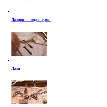
Ланцюжки-подовжувачі
Лапи