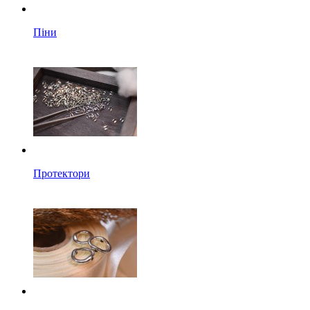
Піни
Протектори