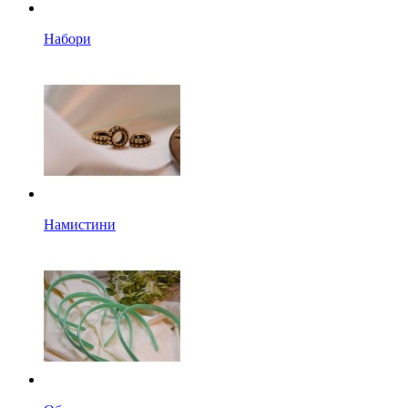
Набори
Намистини