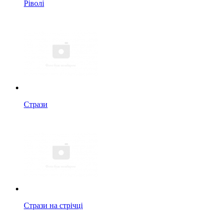
Ріволі
Стрази
Стрази на стрічці