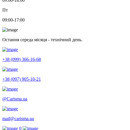
09:00-18:00
Пт
09:00-17:00
Остання середа місяця - технічний день.
+38 (099) 366-16-68
+38 (097) 905-10-21
@Carisma.ua
mail@carisma.ua
0