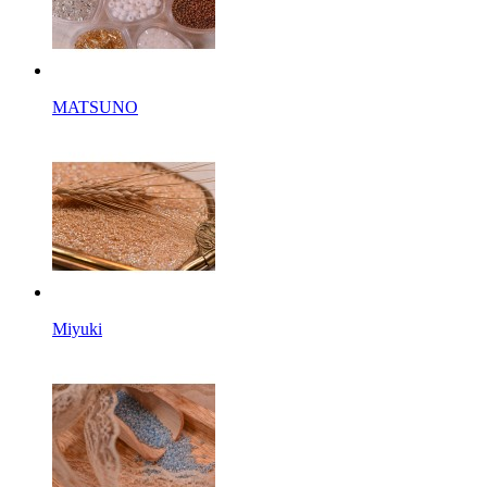
MATSUNO
Miyuki