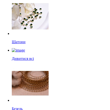
Шатони
Дивитися всі
Безель