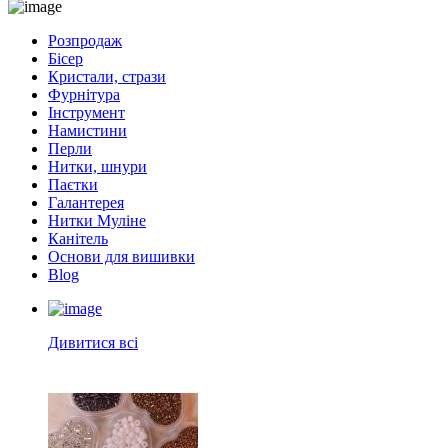
Розпродаж
Бісер
Кристали, стрази
Фурнітура
Інструмент
Намистини
Перли
Нитки, шнури
Паєтки
Галантерея
Нитки Муліне
Канітель
Основи для вишивки
Blog
Дивитися всі