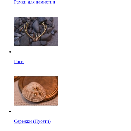
Рамки для намистин
Роги
Сережки (Пусети)