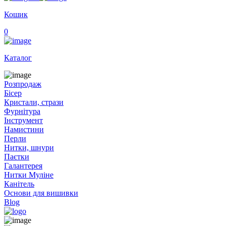
Кошик
0
Каталог
Розпродаж
Бісер
Кристали, стрази
Фурнітура
Інструмент
Намистини
Перли
Нитки, шнури
Паєтки
Галантерея
Нитки Муліне
Канітель
Основи для вишивки
Blog