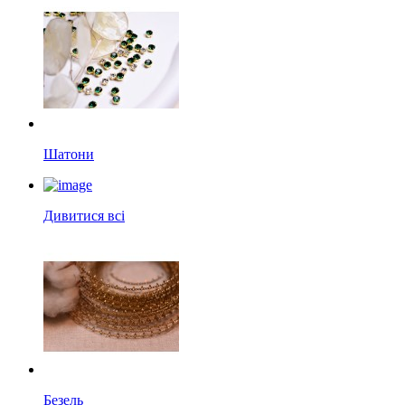
Шатони
Дивитися всі
Безель