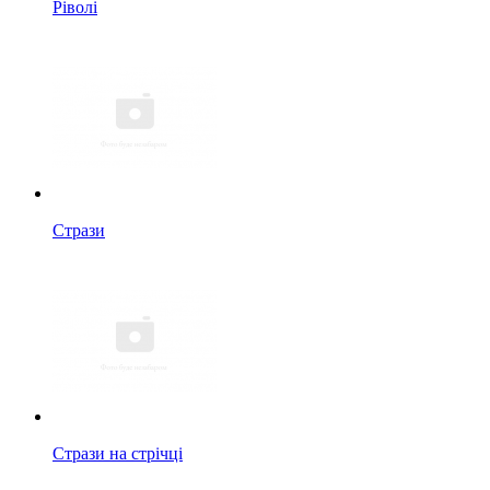
Ріволі
Стрази
Стрази на стрічці