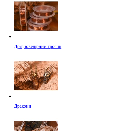
Дріт, ювелірний тросик
Дракони