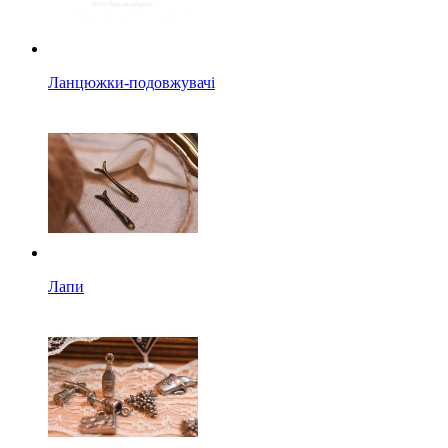
Ланцюжки-подовжувачі
Лапи