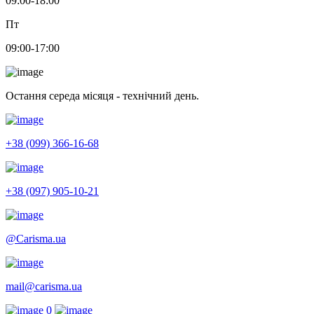
09:00-18:00
Пт
09:00-17:00
Остання середа місяця - технічний день.
+38 (099) 366-16-68
+38 (097) 905-10-21
@Carisma.ua
mail@carisma.ua
0