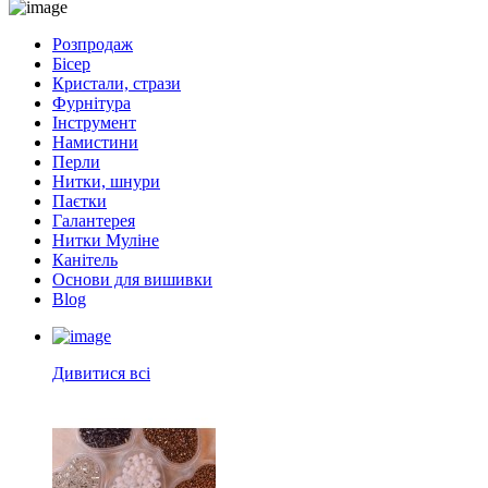
Розпродаж
Бісер
Кристали, стрази
Фурнітура
Інструмент
Намистини
Перли
Нитки, шнури
Паєтки
Галантерея
Нитки Муліне
Канітель
Основи для вишивки
Blog
Дивитися всі