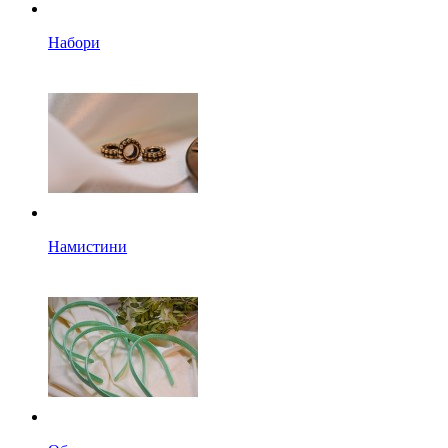
Набори
Намистини