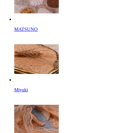
MATSUNO
Miyuki