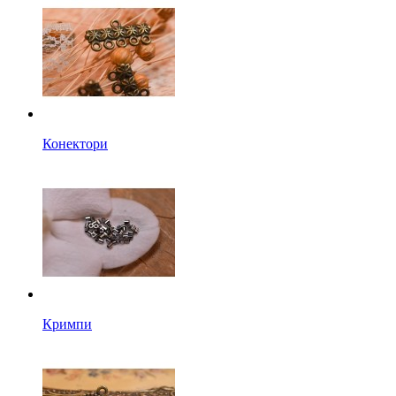
Конектори
Кримпи