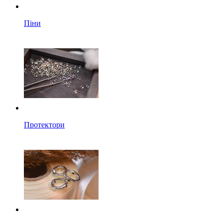
Піни
Протектори