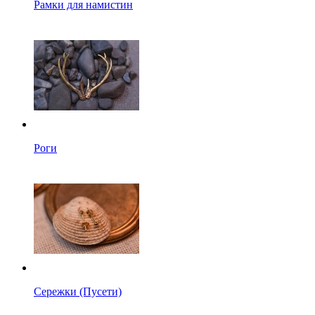
Рамки для намистин
Роги
Сережки (Пусети)