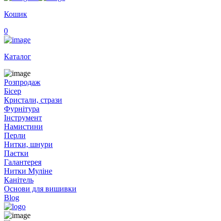
Кошик
0
Каталог
Розпродаж
Бісер
Кристали, стрази
Фурнітура
Інструмент
Намистини
Перли
Нитки, шнури
Паєтки
Галантерея
Нитки Муліне
Канітель
Основи для вишивки
Blog