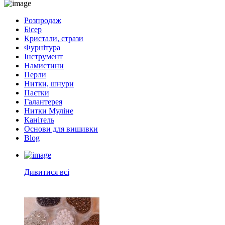
Розпродаж
Бісер
Кристали, стрази
Фурнітура
Інструмент
Намистини
Перли
Нитки, шнури
Паєтки
Галантерея
Нитки Муліне
Канітель
Основи для вишивки
Blog
Дивитися всі