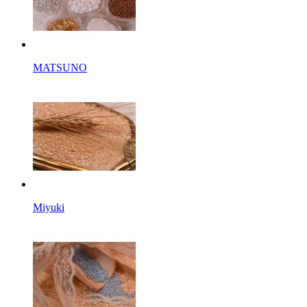
MATSUNO
Miyuki