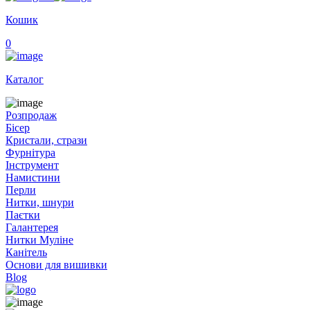
Кошик
0
Каталог
Розпродаж
Бісер
Кристали, стрази
Фурнітура
Інструмент
Намистини
Перли
Нитки, шнури
Паєтки
Галантерея
Нитки Муліне
Канітель
Основи для вишивки
Blog