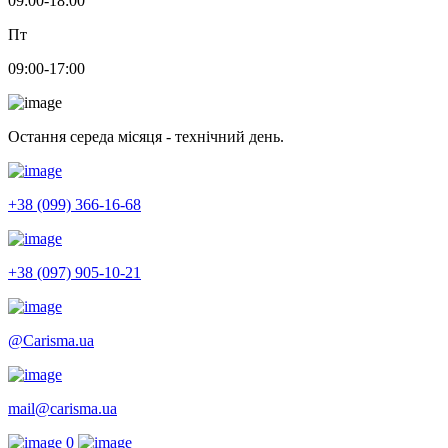
09:00-18:00
Пт
09:00-17:00
Остання середа місяця - технічний день.
+38 (099) 366-16-68
+38 (097) 905-10-21
@Carisma.ua
mail@carisma.ua
0