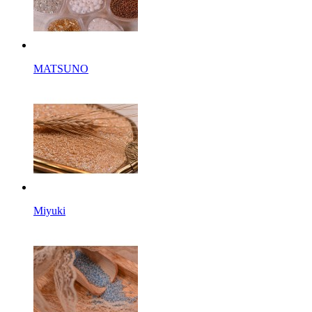
MATSUNO
Miyuki