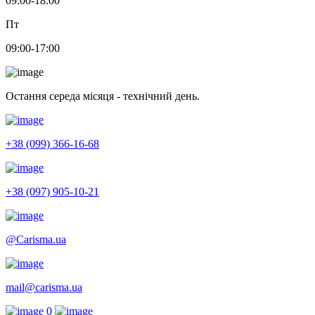
09:00-18:00
Пт
09:00-17:00
Остання середа місяця - технічний день.
+38 (099) 366-16-68
+38 (097) 905-10-21
@Carisma.ua
mail@carisma.ua
0