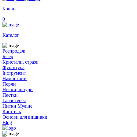
Кошик
0
Каталог
Розпродаж
Бісер
Кристали, стрази
Фурнітура
Інструмент
Намистини
Перли
Нитки, шнури
Паєтки
Галантерея
Нитки Муліне
Канітель
Основи для вишивки
Blog