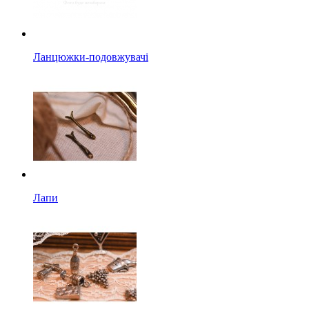
Ланцюжки-подовжувачі
Лапи