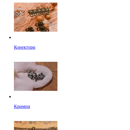
Конектори
Кримпи