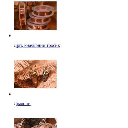
Дріт, ювелірний тросик
Дракони