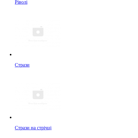
Ріволі
Стрази
Стрази на стрічці