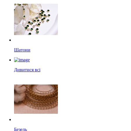
Шатони
Дивитися всі
Безель