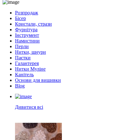
Розпродаж
Бісер
Кристали, стрази
Фурнітура
Інструмент
Намистини
Перли
Нитки, шнури
Паєтки
Галантерея
Нитки Муліне
Канітель
Основи для вишивки
Blog
Дивитися всі