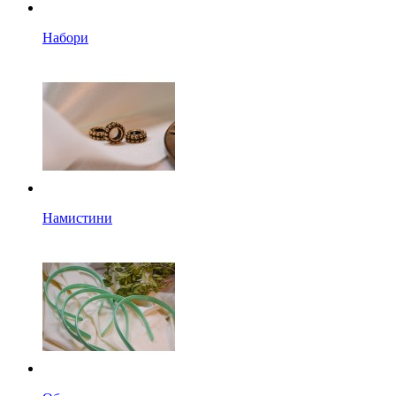
Набори
Намистини