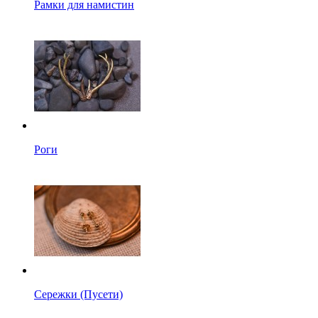
Рамки для намистин
Роги
Сережки (Пусети)