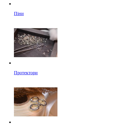
Піни
Протектори