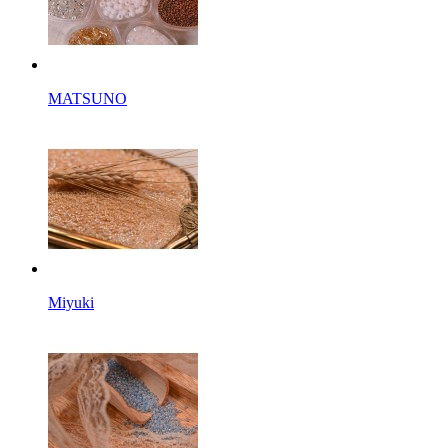
MATSUNO
Miyuki