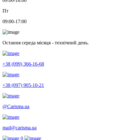
09:00-18:00
Пт
09:00-17:00
Остання середа місяця - технічний день.
+38 (099) 366-16-68
+38 (097) 905-10-21
@Carisma.ua
mail@carisma.ua
0