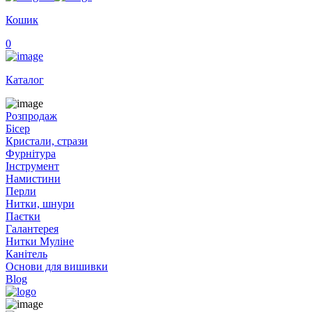
Кошик
0
Каталог
Розпродаж
Бісер
Кристали, стрази
Фурнітура
Інструмент
Намистини
Перли
Нитки, шнури
Паєтки
Галантерея
Нитки Муліне
Канітель
Основи для вишивки
Blog