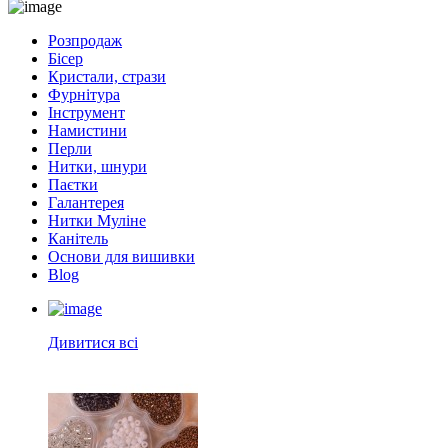
Розпродаж
Бісер
Кристали, стрази
Фурнітура
Інструмент
Намистини
Перли
Нитки, шнури
Паєтки
Галантерея
Нитки Муліне
Канітель
Основи для вишивки
Blog
Дивитися всі