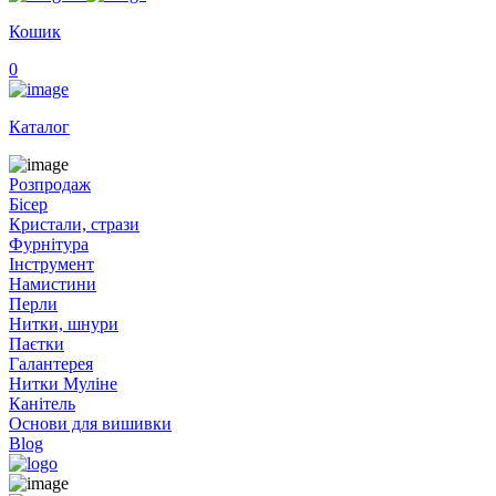
Кошик
0
Каталог
Розпродаж
Бісер
Кристали, стрази
Фурнітура
Інструмент
Намистини
Перли
Нитки, шнури
Паєтки
Галантерея
Нитки Муліне
Канітель
Основи для вишивки
Blog