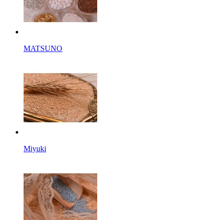
MATSUNO
Miyuki