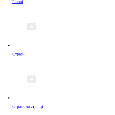
Ріволі
Стрази
Стрази на стрічці