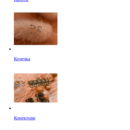
Колечка
Конектори