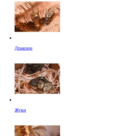
Дракони
Жуки