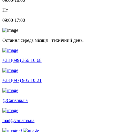
09:00-18:00
Пт
09:00-17:00
Остання середа місяця - технічний день.
+38 (099) 366-16-68
+38 (097) 905-10-21
@Carisma.ua
mail@carisma.ua
0