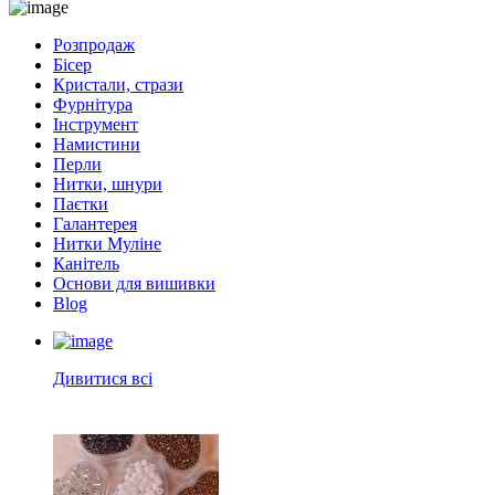
Розпродаж
Бісер
Кристали, стрази
Фурнітура
Інструмент
Намистини
Перли
Нитки, шнури
Паєтки
Галантерея
Нитки Муліне
Канітель
Основи для вишивки
Blog
Дивитися всі