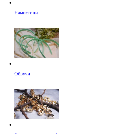
Намистини
Обручи