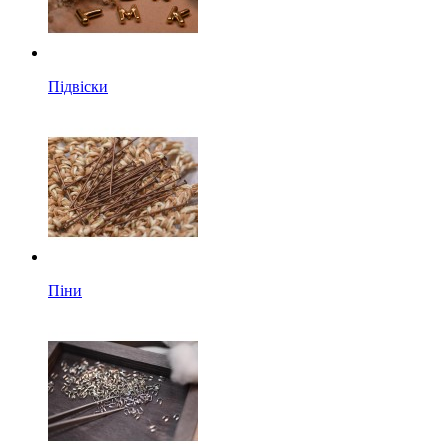
Підвіски
Піни