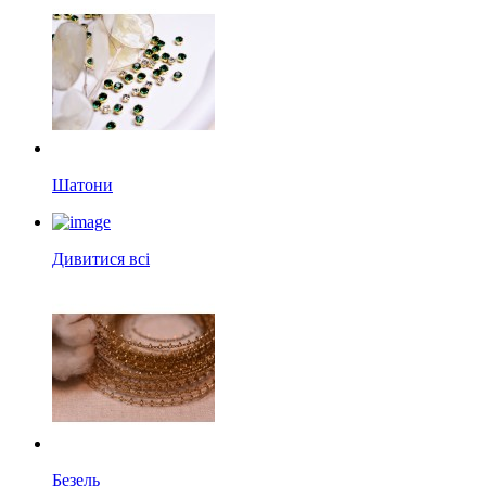
Шатони
Дивитися всі
Безель