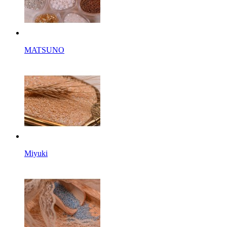
MATSUNO
Miyuki