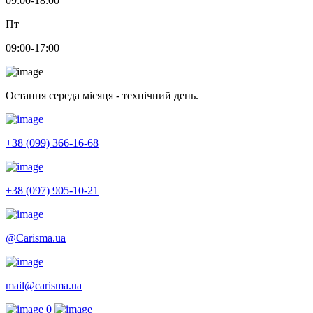
09:00-18:00
Пт
09:00-17:00
Остання середа місяця - технічний день.
+38 (099) 366-16-68
+38 (097) 905-10-21
@Carisma.ua
mail@carisma.ua
0