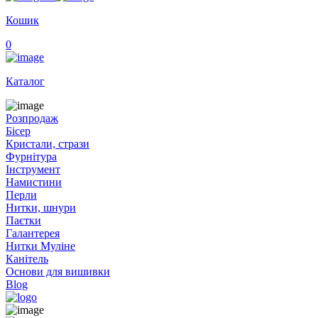
Кошик
0
Каталог
Розпродаж
Бісер
Кристали, стрази
Фурнітура
Інструмент
Намистини
Перли
Нитки, шнури
Паєтки
Галантерея
Нитки Муліне
Канітель
Основи для вишивки
Blog