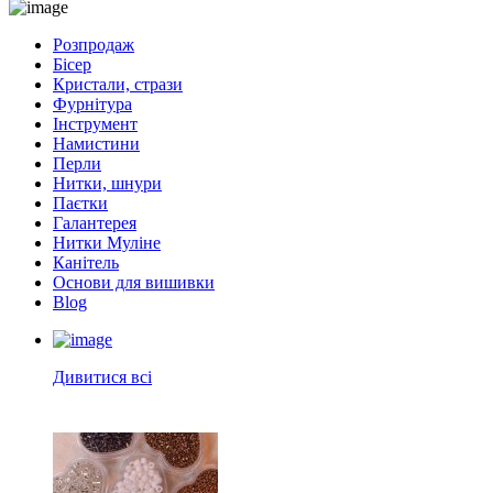
Розпродаж
Бісер
Кристали, стрази
Фурнітура
Інструмент
Намистини
Перли
Нитки, шнури
Паєтки
Галантерея
Нитки Муліне
Канітель
Основи для вишивки
Blog
Дивитися всі