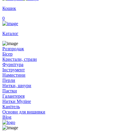
Кошик
0
Каталог
Розпродаж
Бісер
Кристали, стрази
Фурнітура
Інструмент
Намистини
Перли
Нитки, шнури
Паєтки
Галантерея
Нитки Муліне
Канітель
Основи для вишивки
Blog