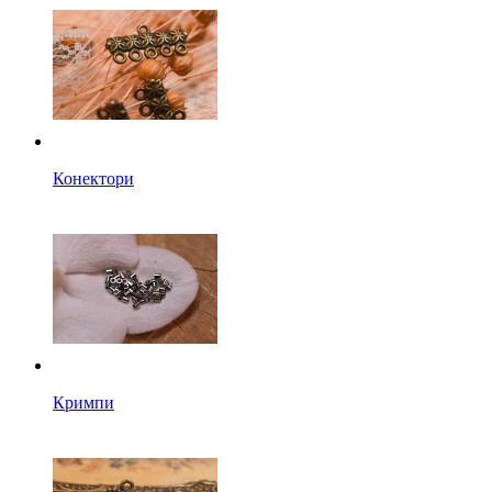
Конектори
Кримпи