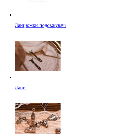
Ланцюжки-подовжувачі
Лапи