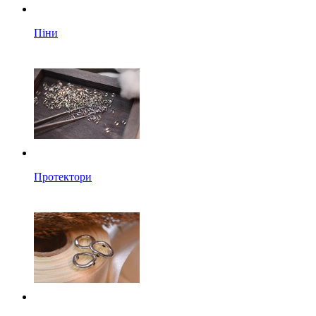
Піни
Протектори