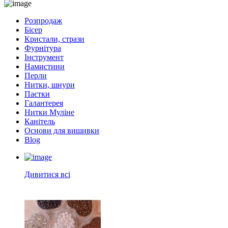
Розпродаж
Бісер
Кристали, стрази
Фурнітура
Інструмент
Намистини
Перли
Нитки, шнури
Паєтки
Галантерея
Нитки Муліне
Канітель
Основи для вишивки
Blog
Дивитися всі