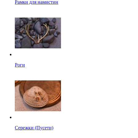
Рамки для намистин
Роги
Сережки (Пусети)