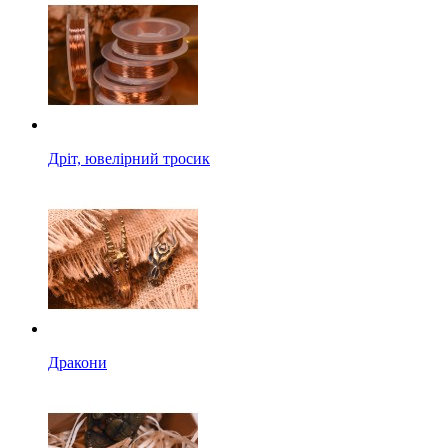
Дріт, ювелірний тросик
Дракони