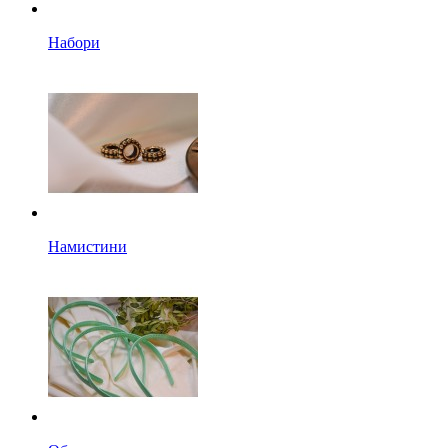
Набори
Намистини