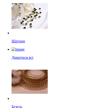
Шатони
Дивитися всі
Безель