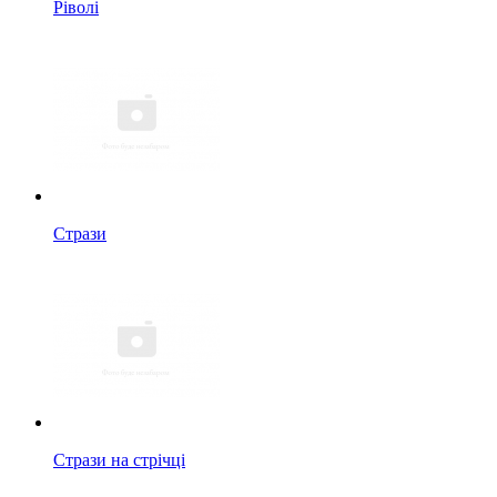
Ріволі
Стрази
Стрази на стрічці