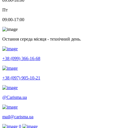
09:00-18:00
Пт
09:00-17:00
Остання середа місяця - технічний день.
+38 (099) 366-16-68
+38 (097) 905-10-21
@Carisma.ua
mail@carisma.ua
0