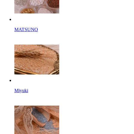
MATSUNO
Miyuki