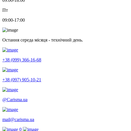
09:00-18:00
Пт
09:00-17:00
Остання середа місяця - технічний день.
+38 (099) 366-16-68
+38 (097) 905-10-21
@Carisma.ua
mail@carisma.ua
0