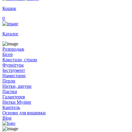
Кошик
0
Каталог
Розпродаж
Бісер
Кристали, стрази
Фурнітура
Інструмент
Намистини
Перли
Нитки, шнури
Паєтки
Галантерея
Нитки Муліне
Канітель
Основи для вишивки
Blog