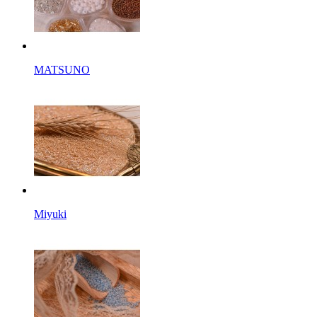
MATSUNO
Miyuki