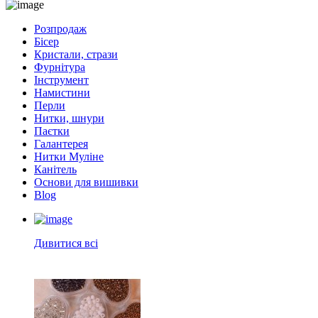
Розпродаж
Бісер
Кристали, стрази
Фурнітура
Інструмент
Намистини
Перли
Нитки, шнури
Паєтки
Галантерея
Нитки Муліне
Канітель
Основи для вишивки
Blog
Дивитися всі