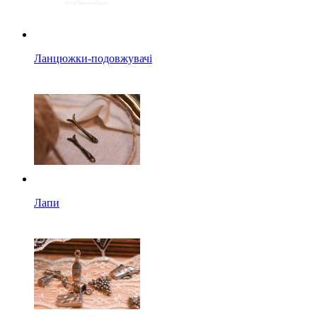
Ланцюжки-подовжувачі
Лапи