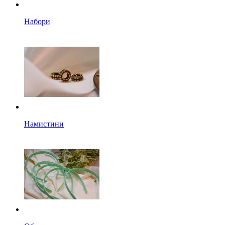
Набори
Намистини