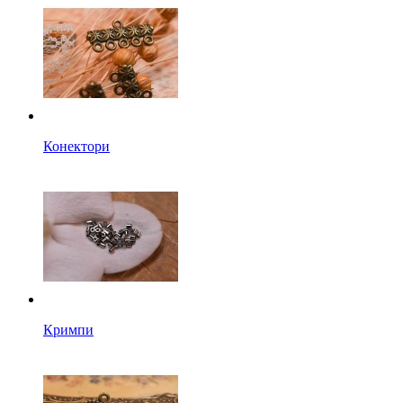
Конектори
Кримпи