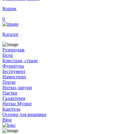
Кошик
0
Каталог
Розпродаж
Бісер
Кристали, стрази
Фурнітура
Інструмент
Намистини
Перли
Нитки, шнури
Паєтки
Галантерея
Нитки Муліне
Канітель
Основи для вишивки
Blog