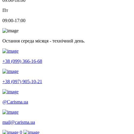
09:00-18:00
Пт
09:00-17:00
Остання середа місяця - технічний день.
+38 (099) 366-16-68
+38 (097) 905-10-21
@Carisma.ua
mail@carisma.ua
0