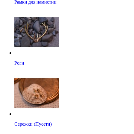
Рамки для намистин
Роги
Сережки (Пусети)