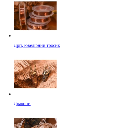
Дріт, ювелірний тросик
Дракони