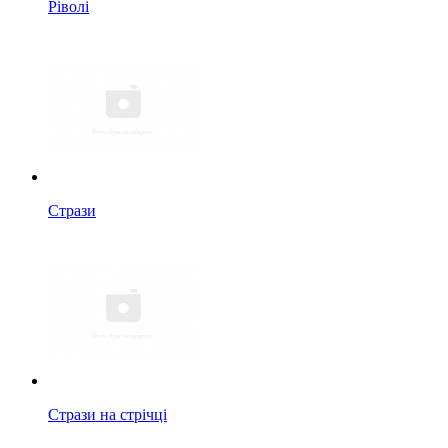
Ріволі
Стрази
Стрази на стрічці