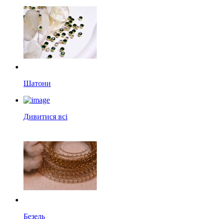
Шатони
Дивитися всі
Безель