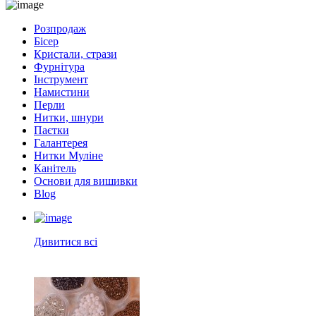
Розпродаж
Бісер
Кристали, стрази
Фурнітура
Інструмент
Намистини
Перли
Нитки, шнури
Паєтки
Галантерея
Нитки Муліне
Канітель
Основи для вишивки
Blog
Дивитися всі