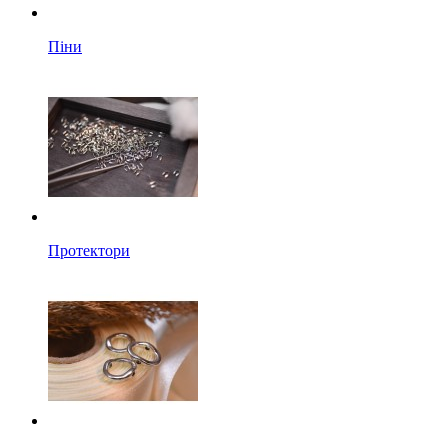
Піни
Протектори