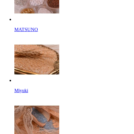
MATSUNO
Miyuki