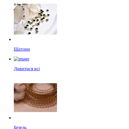
Шатони
Дивитися всі
Безель