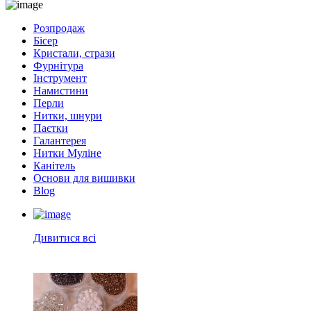
Розпродаж
Бісер
Кристали, стрази
Фурнітура
Інструмент
Намистини
Перли
Нитки, шнури
Паєтки
Галантерея
Нитки Муліне
Канітель
Основи для вишивки
Blog
Дивитися всі