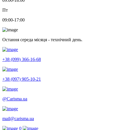
09:00-18:00
Пт
09:00-17:00
Остання середа місяця - технічний день.
+38 (099) 366-16-68
+38 (097) 905-10-21
@Carisma.ua
mail@carisma.ua
0