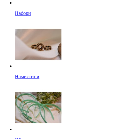
Набори
Намистини