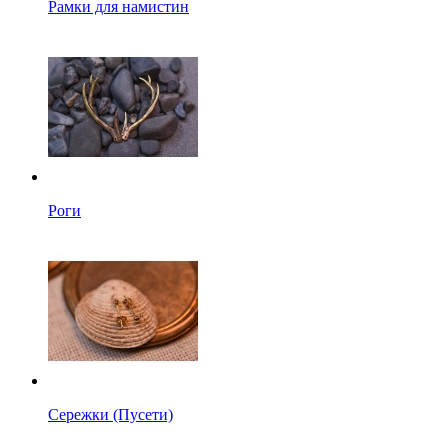
Рамки для намистин
Роги
Сережки (Пусети)