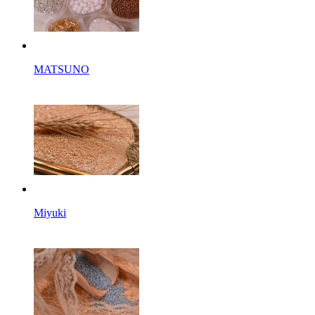
MATSUNO
Miyuki