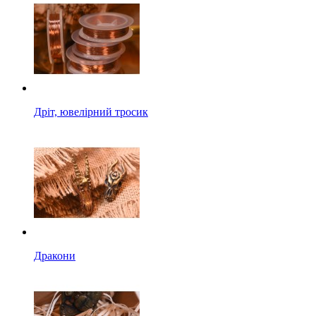
Дріт, ювелірний тросик
Дракони