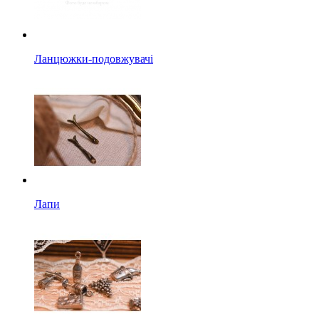
Ланцюжки-подовжувачі
Лапи