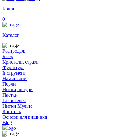
Кошик
0
Каталог
Розпродаж
Бісер
Кристали, стрази
Фурнітура
Інструмент
Намистини
Перли
Нитки, шнури
Паєтки
Галантерея
Нитки Муліне
Канітель
Основи для вишивки
Blog