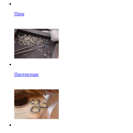
Піни
Протектори