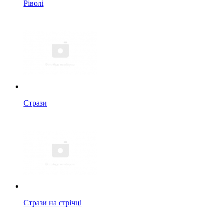
Ріволі
Стрази
Стрази на стрічці