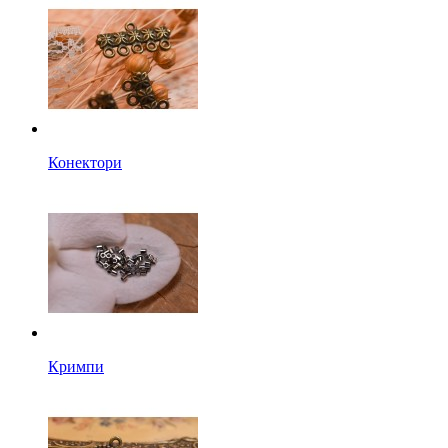
Конектори
Кримпи