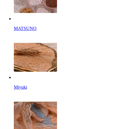
MATSUNO
Miyuki