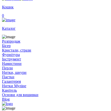
Кошик
0
Каталог
Розпродаж
Бісер
Кристали, стрази
Фурнітура
Інструмент
Намистини
Перли
Нитки, шнури
Паєтки
Галантерея
Нитки Муліне
Канітель
Основи для вишивки
Blog