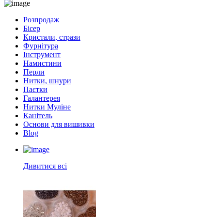
Розпродаж
Бісер
Кристали, стрази
Фурнітура
Інструмент
Намистини
Перли
Нитки, шнури
Паєтки
Галантерея
Нитки Муліне
Канітель
Основи для вишивки
Blog
Дивитися всі