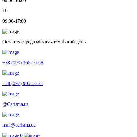
09:00-18:00
Пт
09:00-17:00
Остання середа місяця - технічний день.
+38 (099) 366-16-68
+38 (097) 905-10-21
@Carisma.ua
mail@carisma.ua
0