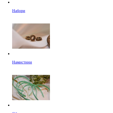
Набори
Намистини