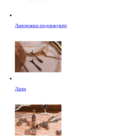
Ланцюжки-подовжувачі
Лапи