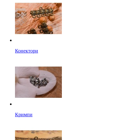
Конектори
Кримпи