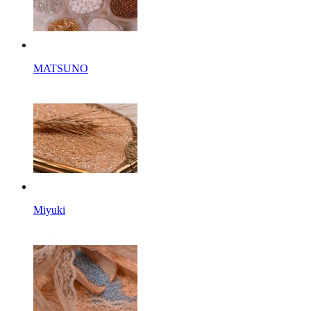
MATSUNO
Miyuki