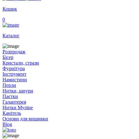
Кошик
0
Каталог
Розпродаж
Бісер
Кристали, стрази
Фурнітура
Інструмент
Намистини
Перли
Нитки, шнури
Паєтки
Галантерея
Нитки Муліне
Канітель
Основи для вишивки
Blog