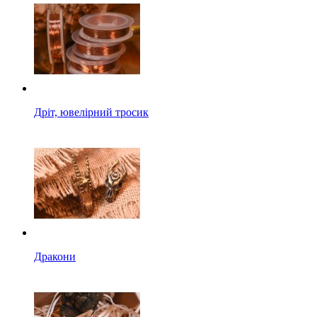
Дріт, ювелірний тросик
Дракони