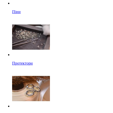
Піни
Протектори