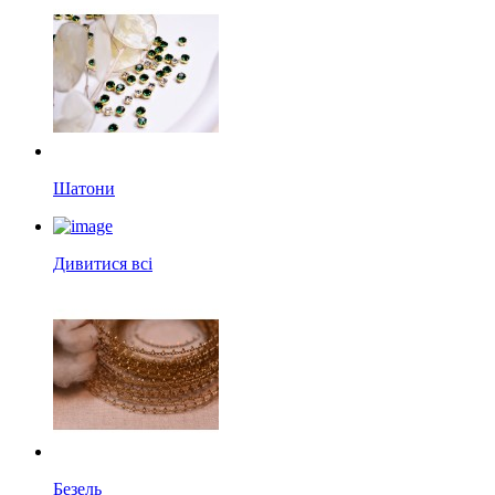
Шатони
Дивитися всі
Безель