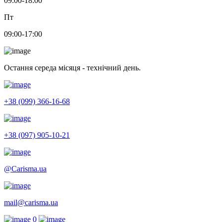
09:00-18:00
Пт
09:00-17:00
Остання середа місяця - технічний день.
+38 (099) 366-16-68
+38 (097) 905-10-21
@Carisma.ua
mail@carisma.ua
0