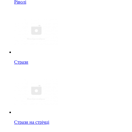
Ріволі
Стрази
Стрази на стрічці