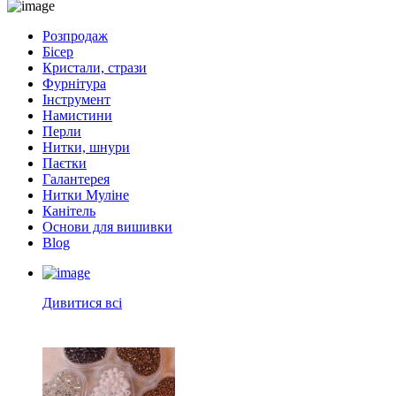
Розпродаж
Бісер
Кристали, стрази
Фурнітура
Інструмент
Намистини
Перли
Нитки, шнури
Паєтки
Галантерея
Нитки Муліне
Канітель
Основи для вишивки
Blog
Дивитися всі