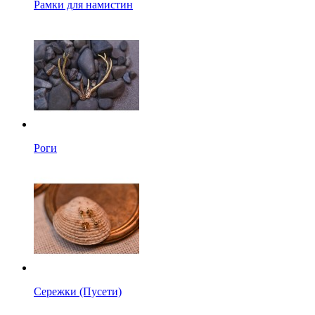
Рамки для намистин
Роги
Сережки (Пусети)