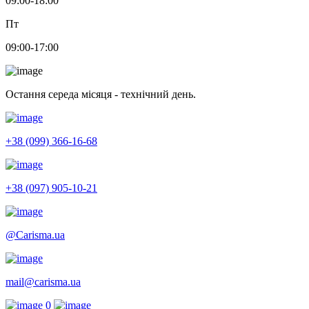
09:00-18:00
Пт
09:00-17:00
Остання середа місяця - технічний день.
+38 (099) 366-16-68
+38 (097) 905-10-21
@Carisma.ua
mail@carisma.ua
0