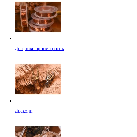
Дріт, ювелірний тросик
Дракони