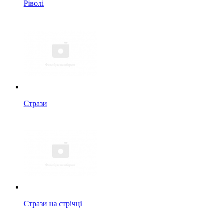
Ріволі
Стрази
Стрази на стрічці