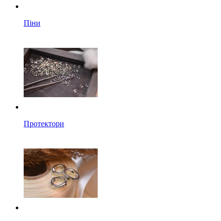
Піни
Протектори