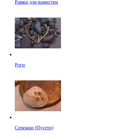
Рамки для намистин
Роги
Сережки (Пусети)