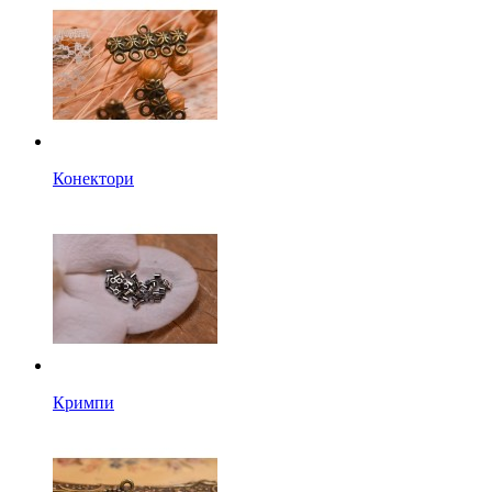
Конектори
Кримпи