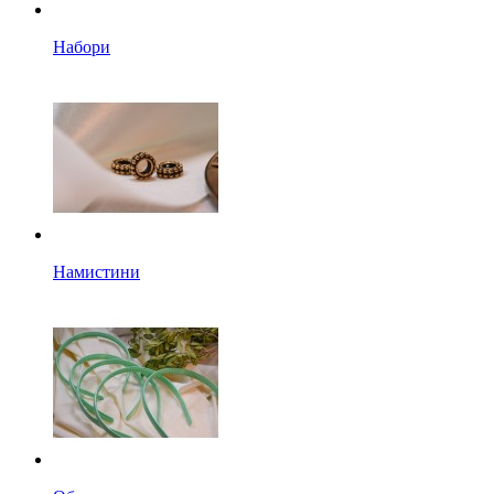
Набори
Намистини