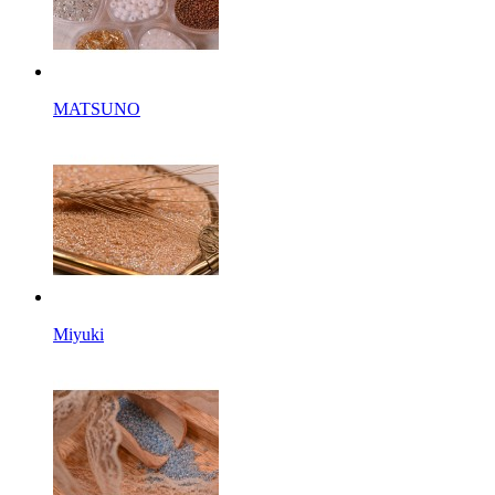
MATSUNO
Miyuki