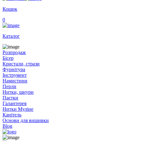
Кошик
0
Каталог
Розпродаж
Бісер
Кристали, стрази
Фурнітура
Інструмент
Намистини
Перли
Нитки, шнури
Паєтки
Галантерея
Нитки Муліне
Канітель
Основи для вишивки
Blog