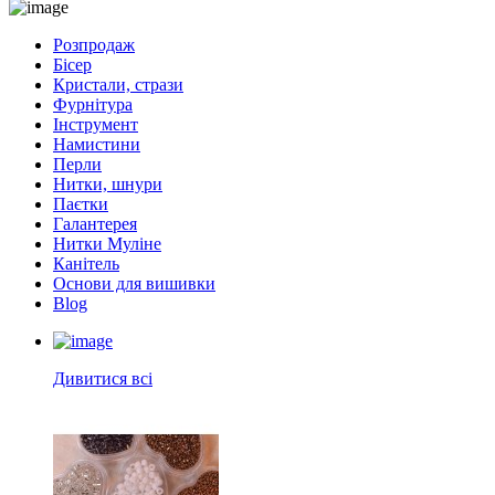
Розпродаж
Бісер
Кристали, стрази
Фурнітура
Інструмент
Намистини
Перли
Нитки, шнури
Паєтки
Галантерея
Нитки Муліне
Канітель
Основи для вишивки
Blog
Дивитися всі