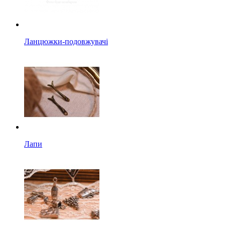
Ланцюжки-подовжувачі
Лапи