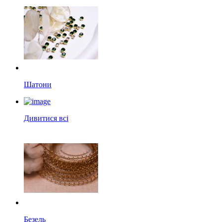
Шатони
Дивитися всі
Безель