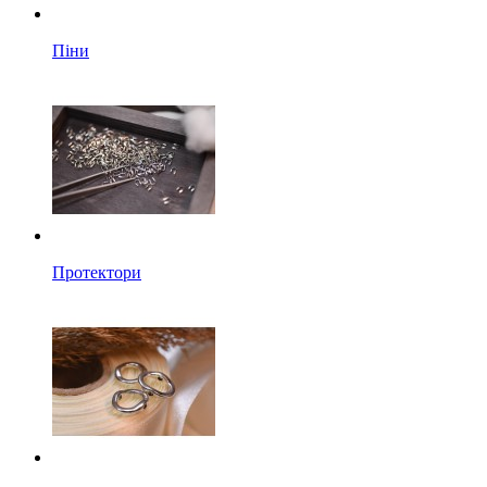
Піни
Протектори