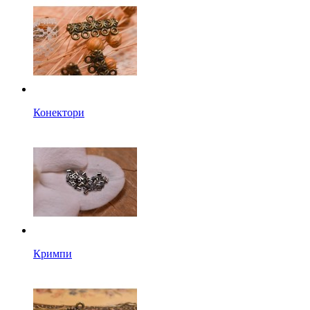
Конектори
Кримпи