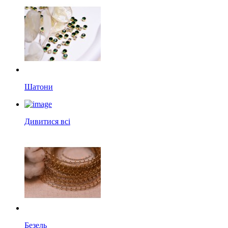
Шатони
Дивитися всі
Безель