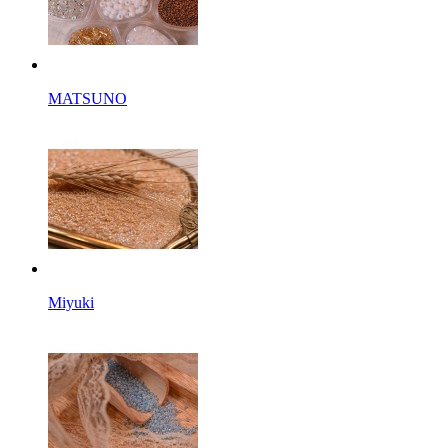
MATSUNO
Miyuki