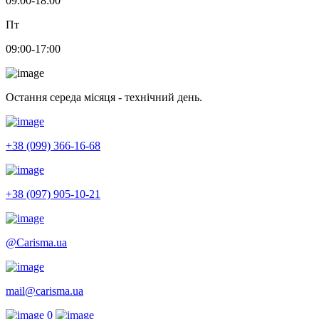
09:00-18:00
Пт
09:00-17:00
Остання середа місяця - технічний день.
+38 (099) 366-16-68
+38 (097) 905-10-21
@Carisma.ua
mail@carisma.ua
0