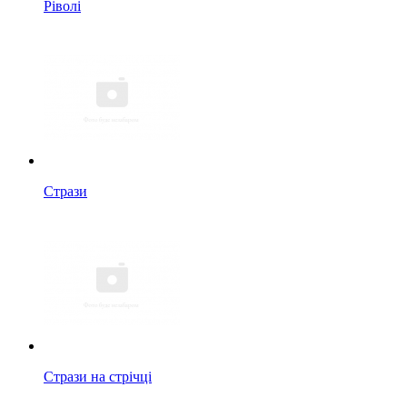
Ріволі
Стрази
Стрази на стрічці