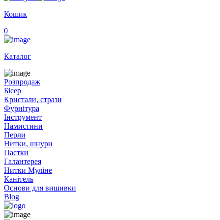
Кошик
0
Каталог
Розпродаж
Бісер
Кристали, стрази
Фурнітура
Інструмент
Намистини
Перли
Нитки, шнури
Паєтки
Галантерея
Нитки Муліне
Канітель
Основи для вишивки
Blog