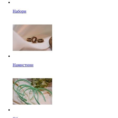
Набори
Намистини