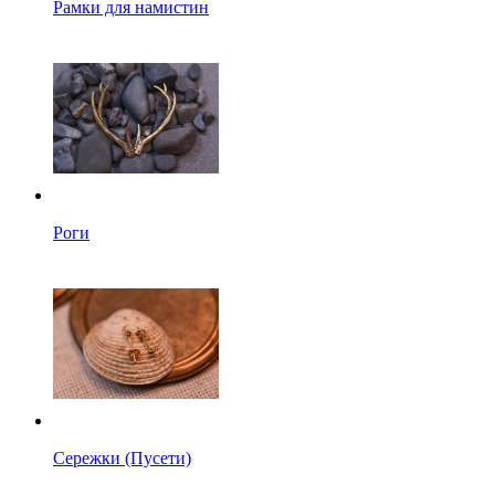
Рамки для намистин
Роги
Сережки (Пусети)