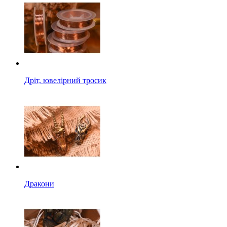
Дріт, ювелірний тросик
Дракони