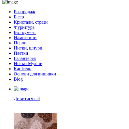
Розпродаж
Бісер
Кристали, стрази
Фурнітура
Інструмент
Намистини
Перли
Нитки, шнури
Паєтки
Галантерея
Нитки Муліне
Канітель
Основи для вишивки
Blog
Дивитися всі