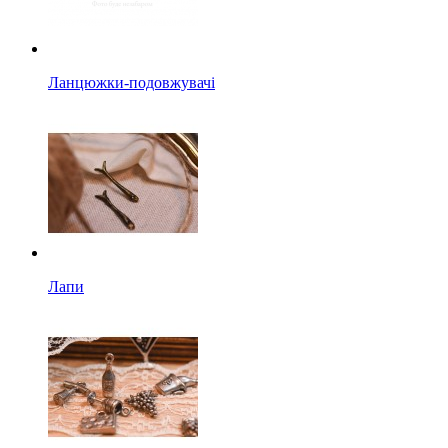
Ланцюжки-подовжувачі
Лапи