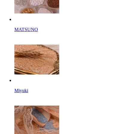
MATSUNO
Miyuki