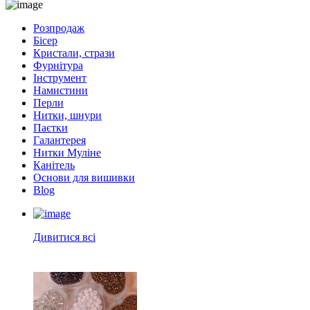
Розпродаж
Бісер
Кристали, стрази
Фурнітура
Інструмент
Намистини
Перли
Нитки, шнури
Паєтки
Галантерея
Нитки Муліне
Канітель
Основи для вишивки
Blog
Дивитися всі