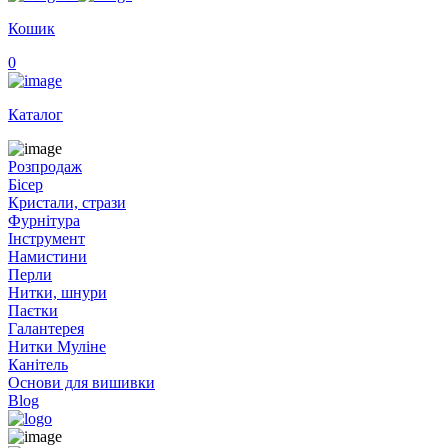
Кошик
0
Каталог
Розпродаж
Бісер
Кристали, стрази
Фурнітура
Інструмент
Намистини
Перли
Нитки, шнури
Паєтки
Галантерея
Нитки Муліне
Канітель
Основи для вишивки
Blog