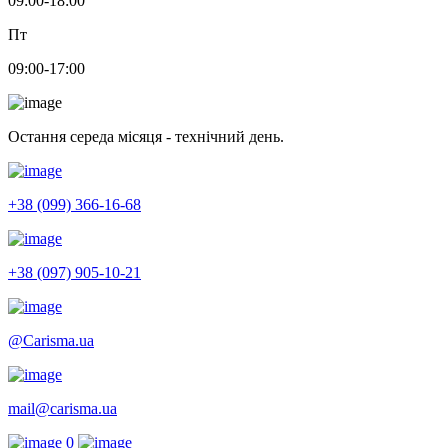
09:00-18:00
Пт
09:00-17:00
Остання середа місяця - технічний день.
+38 (099) 366-16-68
+38 (097) 905-10-21
@Carisma.ua
mail@carisma.ua
0