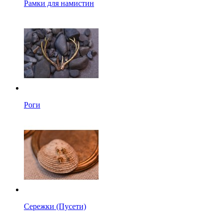
Рамки для намистин
Роги
Сережки (Пусети)