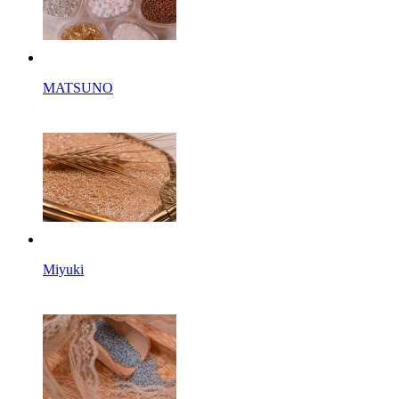
MATSUNO
Miyuki