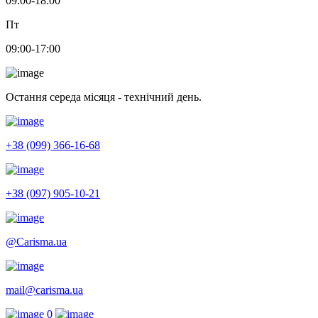
09:00-18:00
Пт
09:00-17:00
Остання середа місяця - технічний день.
+38 (099) 366-16-68
+38 (097) 905-10-21
@Carisma.ua
mail@carisma.ua
0