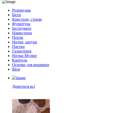
Розпродаж
Бісер
Кристали, стрази
Фурнітура
Інструмент
Намистини
Перли
Нитки, шнури
Паєтки
Галантерея
Нитки Муліне
Канітель
Основи для вишивки
Blog
Дивитися всі