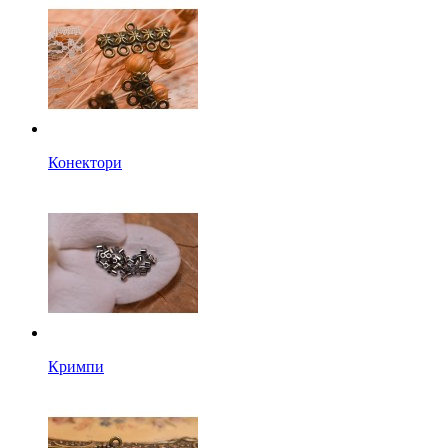
Конектори
Кримпи