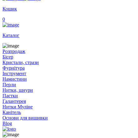
Кошик
0
Каталог
Розпродаж
Бісер
Кристали, стрази
Фурнітура
Інструмент
Намистини
Перли
Нитки, шнури
Паєтки
Галантерея
Нитки Муліне
Канітель
Основи для вишивки
Blog