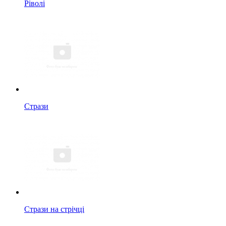
Ріволі
Стрази
Стрази на стрічці