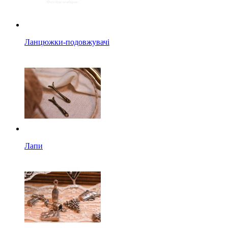
Ланцюжки-подовжувачі
Лапи