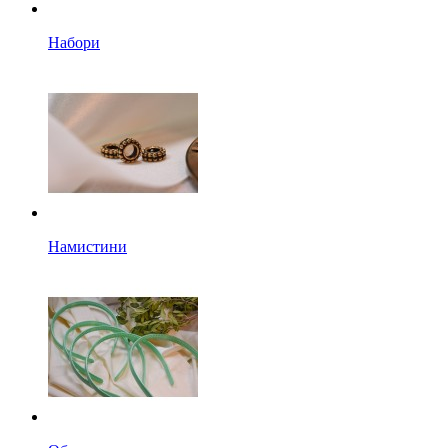
Набори
Намистини