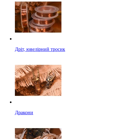
Дріт, ювелірний тросик
Дракони