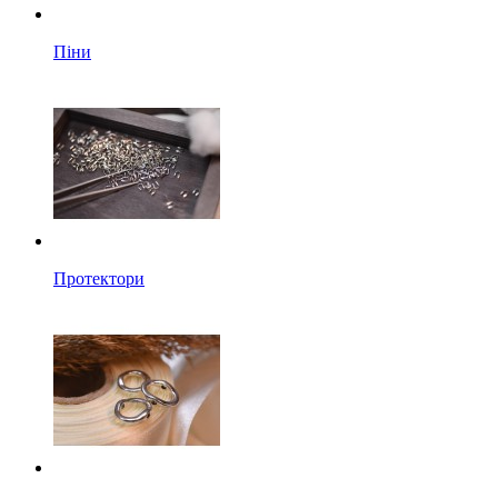
Піни
Протектори