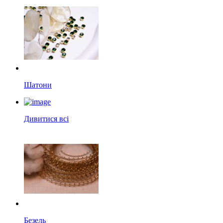
Шатони
Дивитися всі
Безель