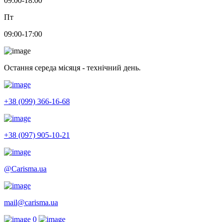
09:00-18:00
Пт
09:00-17:00
Остання середа місяця - технічний день.
+38 (099) 366-16-68
+38 (097) 905-10-21
@Carisma.ua
mail@carisma.ua
0