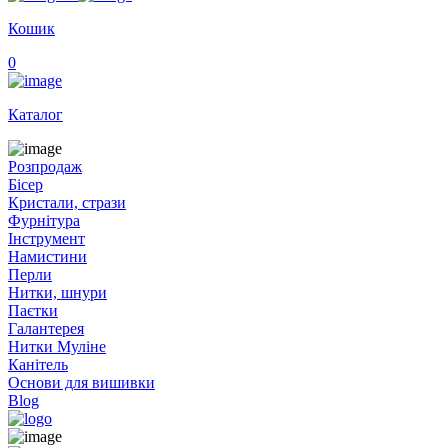
Кошик
0
Каталог
Розпродаж
Бісер
Кристали, стрази
Фурнітура
Інструмент
Намистини
Перли
Нитки, шнури
Паєтки
Галантерея
Нитки Муліне
Канітель
Основи для вишивки
Blog