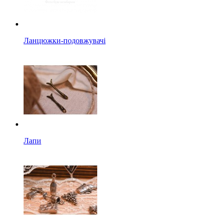
Ланцюжки-подовжувачі
Лапи