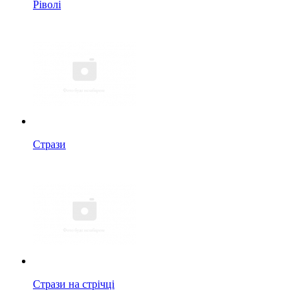
Ріволі
Стрази
Стрази на стрічці