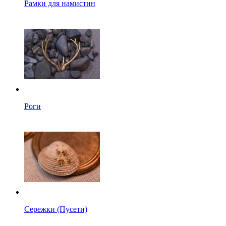
Рамки для намистин
Роги
Сережки (Пусети)