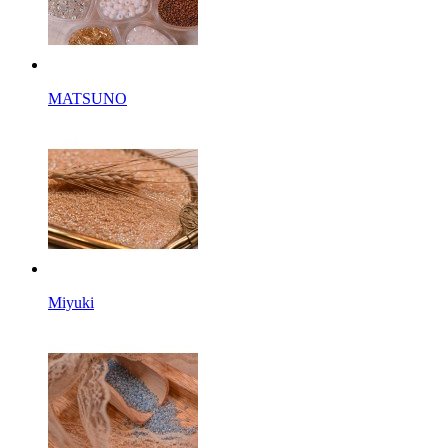
MATSUNO
Miyuki