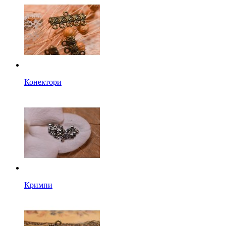
Конектори
Кримпи