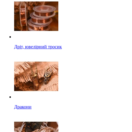
Дріт, ювелірний тросик
Дракони