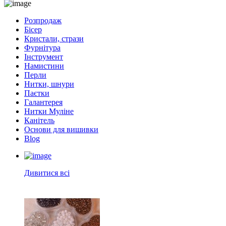
Розпродаж
Бісер
Кристали, стрази
Фурнітура
Інструмент
Намистини
Перли
Нитки, шнури
Паєтки
Галантерея
Нитки Муліне
Канітель
Основи для вишивки
Blog
Дивитися всі