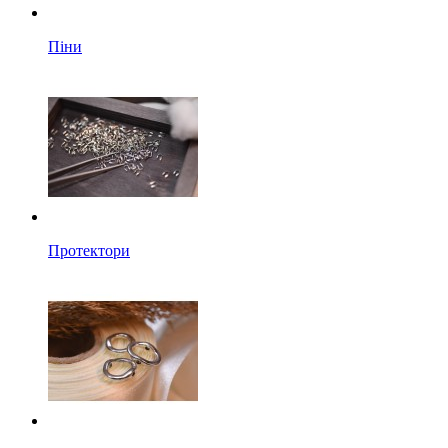
Піни
Протектори