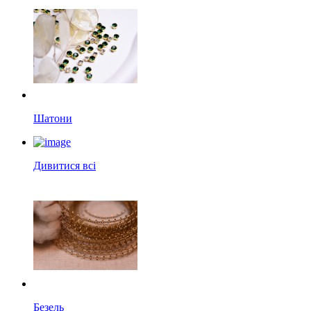
Шатони
Дивитися всі
Безель