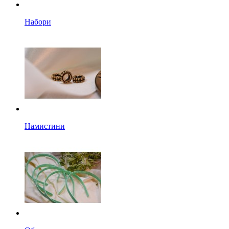
Набори
Намистини