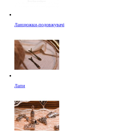
Ланцюжки-подовжувачі
Лапи