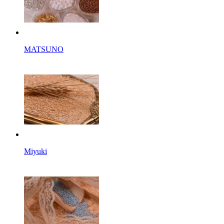
MATSUNO
Miyuki