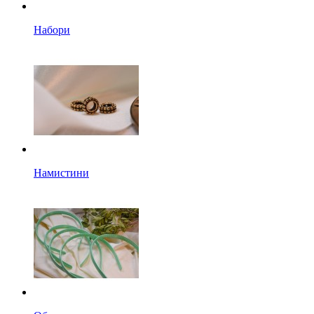
Набори
Намистини