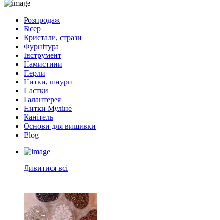
Розпродаж
Бісер
Кристали, стрази
Фурнітура
Інструмент
Намистини
Перли
Нитки, шнури
Паєтки
Галантерея
Нитки Муліне
Канітель
Основи для вишивки
Blog
Дивитися всі