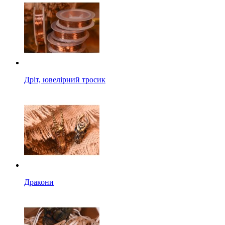
Дріт, ювелірний тросик
Дракони