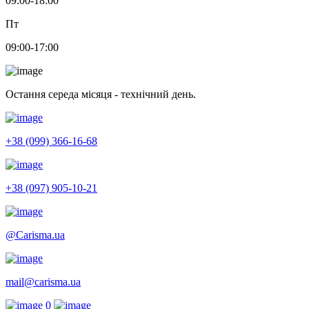
09:00-18:00
Пт
09:00-17:00
Остання середа місяця - технічний день.
+38 (099) 366-16-68
+38 (097) 905-10-21
@Carisma.ua
mail@carisma.ua
0