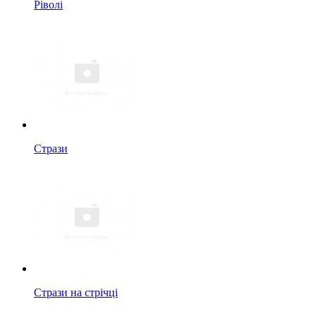
Ріволі
Стрази
Стрази на стрічці