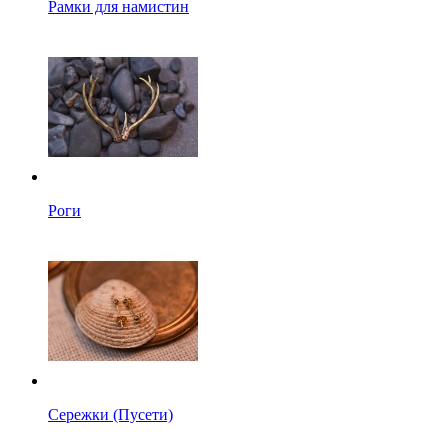
Рамки для намистин
Роги
Сережки (Пусети)