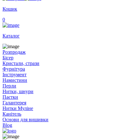
Кошик
0
Каталог
Розпродаж
Бісер
Кристали, стрази
Фурнітура
Інструмент
Намистини
Перли
Нитки, шнури
Паєтки
Галантерея
Нитки Муліне
Канітель
Основи для вишивки
Blog