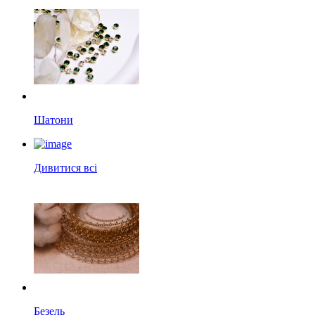
Шатони
Дивитися всі
Безель