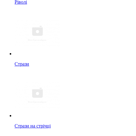
Ріволі
Стрази
Стрази на стрічці