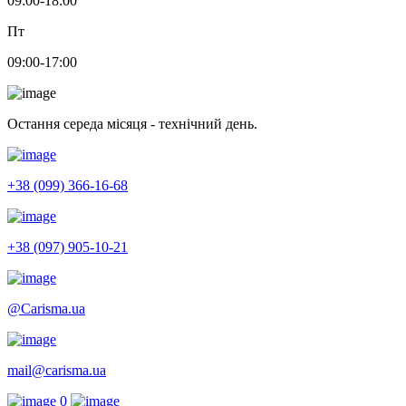
09:00-18:00
Пт
09:00-17:00
Остання середа місяця - технічний день.
+38 (099) 366-16-68
+38 (097) 905-10-21
@Carisma.ua
mail@carisma.ua
0