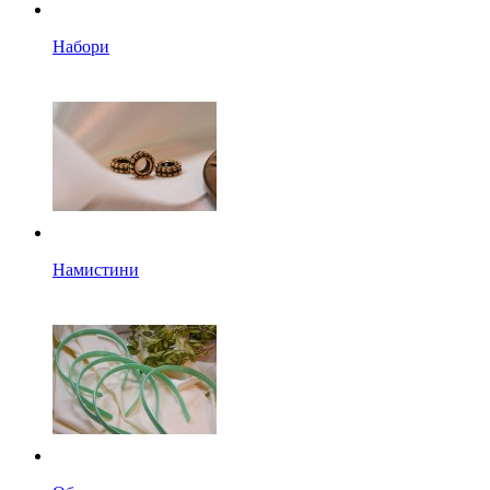
Набори
Намистини