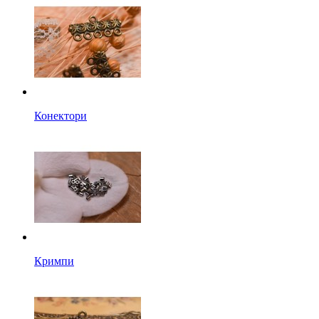
Конектори
Кримпи