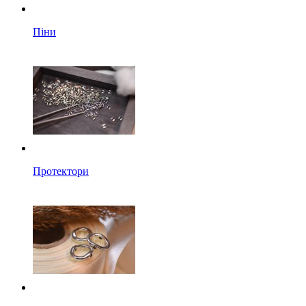
Піни
Протектори