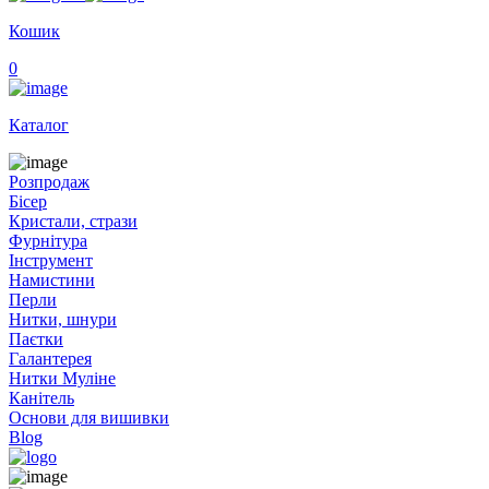
Кошик
0
Каталог
Розпродаж
Бісер
Кристали, стрази
Фурнітура
Інструмент
Намистини
Перли
Нитки, шнури
Паєтки
Галантерея
Нитки Муліне
Канітель
Основи для вишивки
Blog