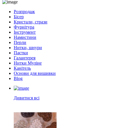
Розпродаж
Бісер
Кристали, стрази
Фурнітура
Інструмент
Намистини
Перли
Нитки, шнури
Паєтки
Галантерея
Нитки Муліне
Канітель
Основи для вишивки
Blog
Дивитися всі