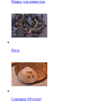
Рамки для намистин
Роги
Сережки (Пусети)