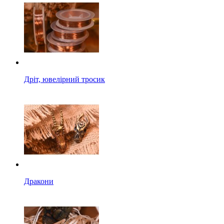
Дріт, ювелірний тросик
Дракони