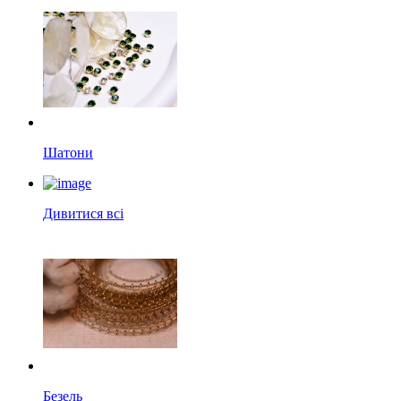
Шатони
Дивитися всі
Безель