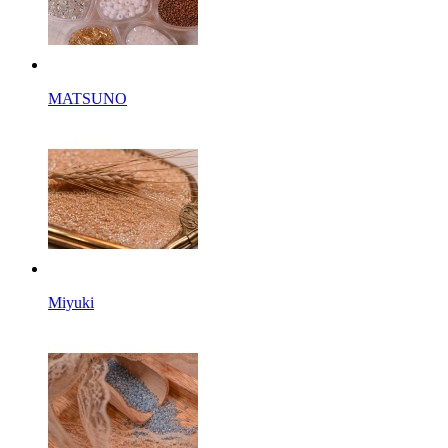
MATSUNO
Miyuki