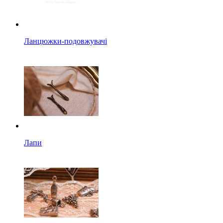
Ланцюжки-подовжувачі
Лапи