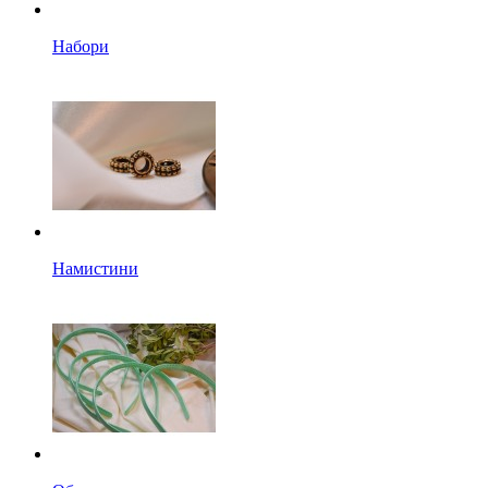
Набори
Намистини