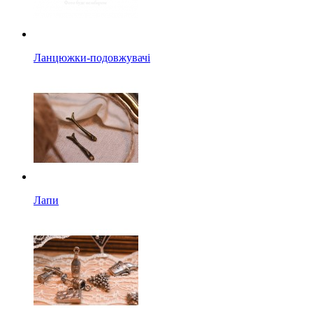
Ланцюжки-подовжувачі
Лапи