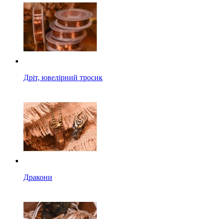
Дріт, ювелірний тросик
Дракони