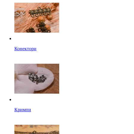
Конектори
Кримпи