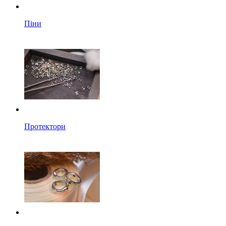
Піни
Протектори