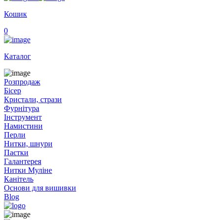
Кошик
0
Каталог
Розпродаж
Бісер
Кристали, стрази
Фурнітура
Інструмент
Намистини
Перли
Нитки, шнури
Паєтки
Галантерея
Нитки Муліне
Канітель
Основи для вишивки
Blog