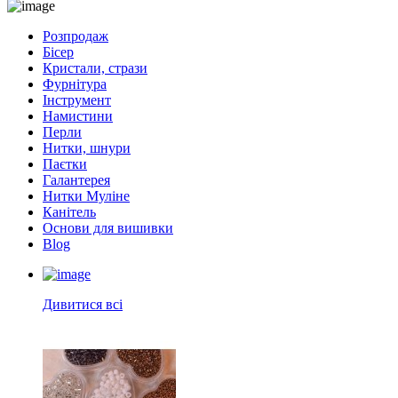
Розпродаж
Бісер
Кристали, стрази
Фурнітура
Інструмент
Намистини
Перли
Нитки, шнури
Паєтки
Галантерея
Нитки Муліне
Канітель
Основи для вишивки
Blog
Дивитися всі