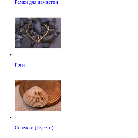
Рамки для намистин
Роги
Сережки (Пусети)