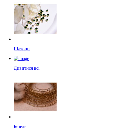
Шатони
Дивитися всі
Безель