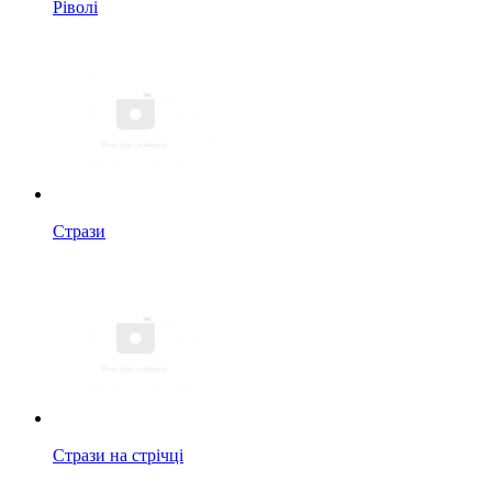
Ріволі
Стрази
Стрази на стрічці