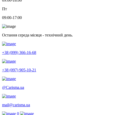
09:00-18:00
Пт
09:00-17:00
Остання середа місяця - технічний день.
+38 (099) 366-16-68
+38 (097) 905-10-21
@Carisma.ua
mail@carisma.ua
0