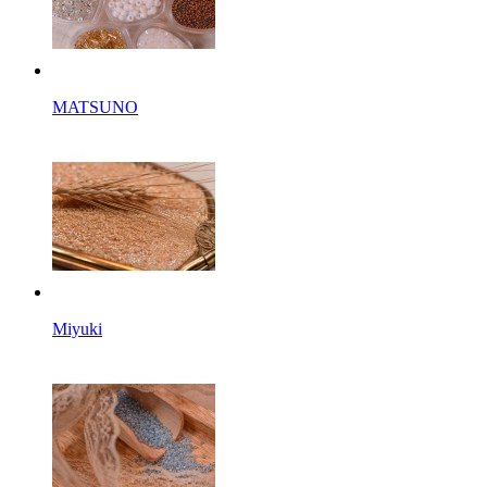
MATSUNO
Miyuki