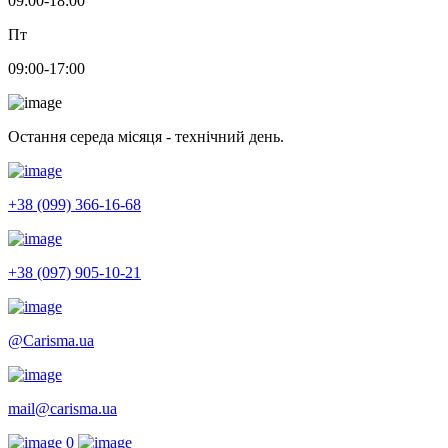
09:00-18:00
Пт
09:00-17:00
Остання середа місяця - технічний день.
+38 (099) 366-16-68
+38 (097) 905-10-21
@Carisma.ua
mail@carisma.ua
0