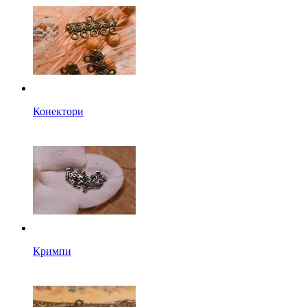
Конектори
Кримпи