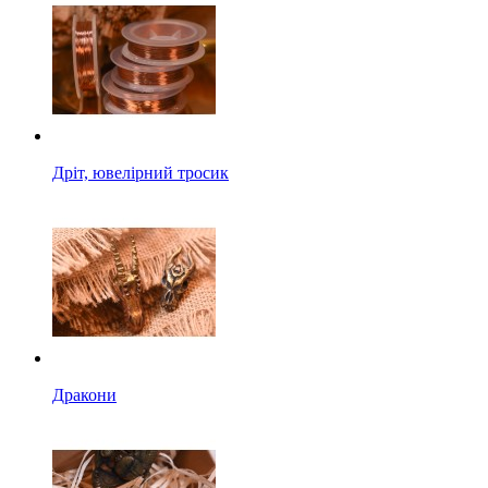
Дріт, ювелірний тросик
Дракони