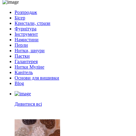
Розпродаж
Бісер
Кристали, стрази
Фурнітура
Інструмент
Намистини
Перли
Нитки, шнури
Паєтки
Галантерея
Нитки Муліне
Канітель
Основи для вишивки
Blog
Дивитися всі