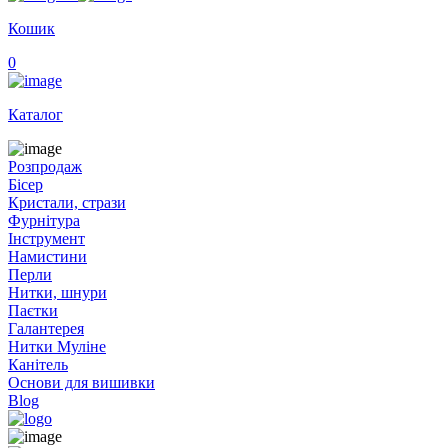
Кошик
0
Каталог
Розпродаж
Бісер
Кристали, стрази
Фурнітура
Інструмент
Намистини
Перли
Нитки, шнури
Паєтки
Галантерея
Нитки Муліне
Канітель
Основи для вишивки
Blog