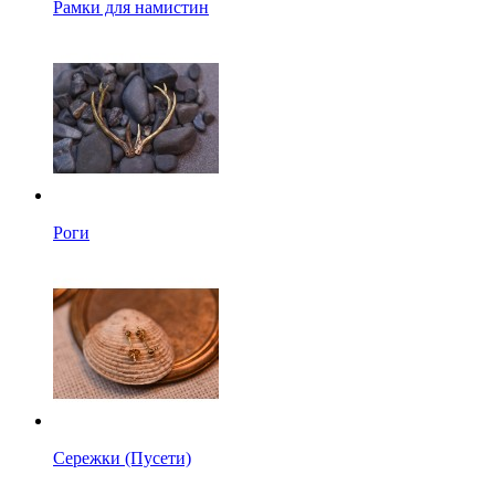
Рамки для намистин
Роги
Сережки (Пусети)