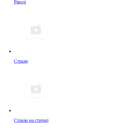
Ріволі
Стрази
Стрази на стрічці