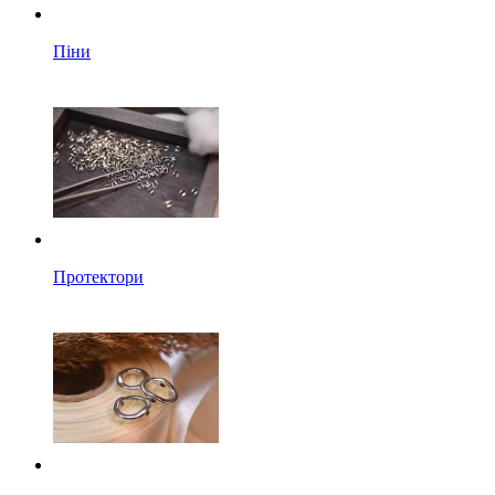
Піни
Протектори