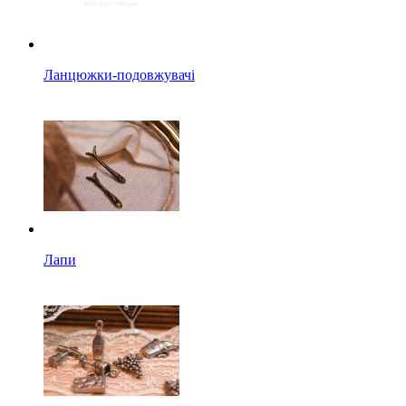
Ланцюжки-подовжувачі
Лапи