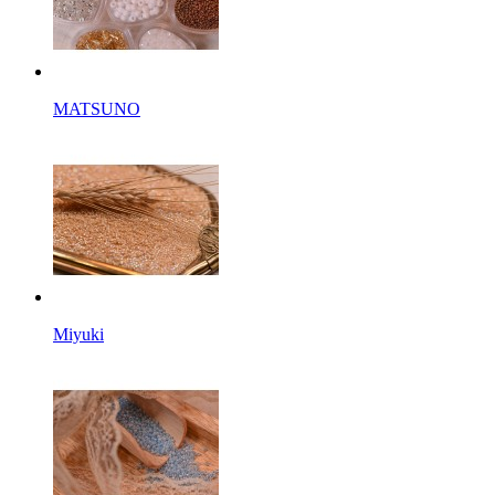
MATSUNO
Miyuki