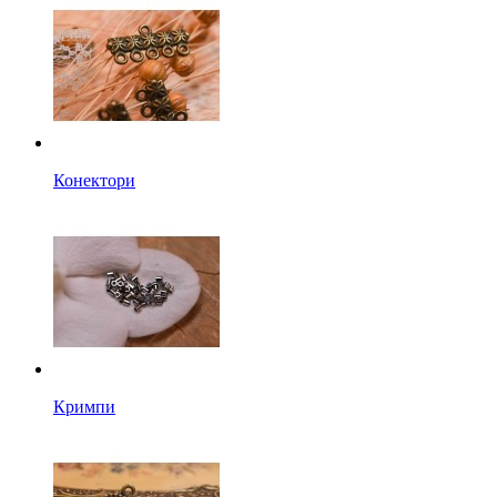
Конектори
Кримпи