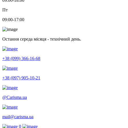
09:00-18:00
Пт
09:00-17:00
Остання середа місяця - технічний день.
+38 (099) 366-16-68
+38 (097) 905-10-21
@Carisma.ua
mail@carisma.ua
0