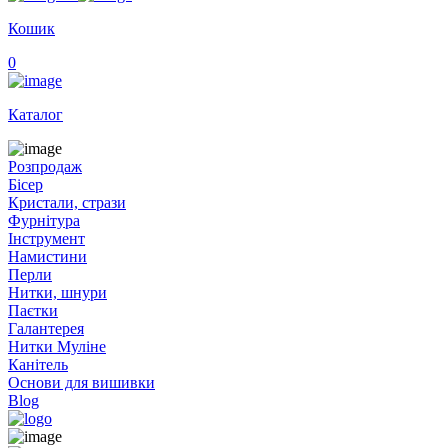
Кошик
0
Каталог
Розпродаж
Бісер
Кристали, стрази
Фурнітура
Інструмент
Намистини
Перли
Нитки, шнури
Паєтки
Галантерея
Нитки Муліне
Канітель
Основи для вишивки
Blog