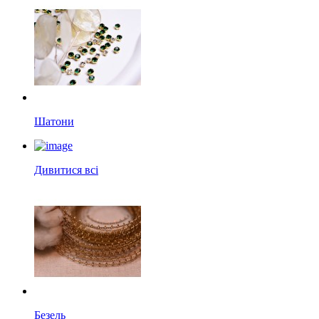
Шатони
Дивитися всі
Безель