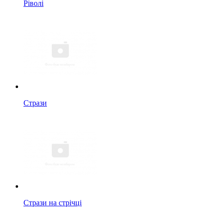
Ріволі
Стрази
Стрази на стрічці