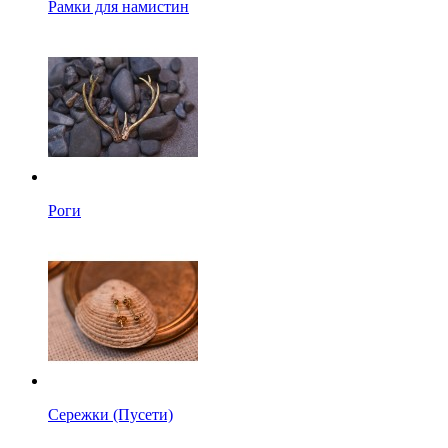
Рамки для намистин
Роги
Сережки (Пусети)