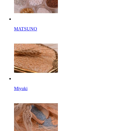
MATSUNO
Miyuki