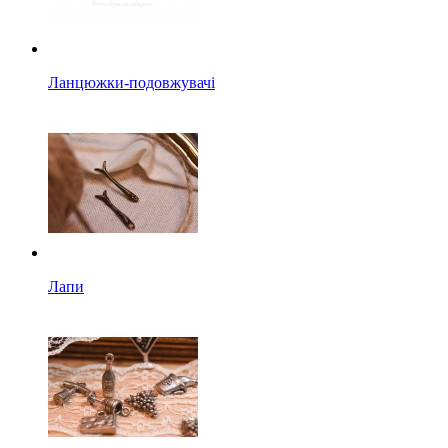
Ланцюжки-подовжувачі
Лапи