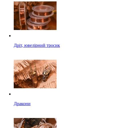
Дріт, ювелірний тросик
Дракони