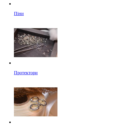
Піни
Протектори