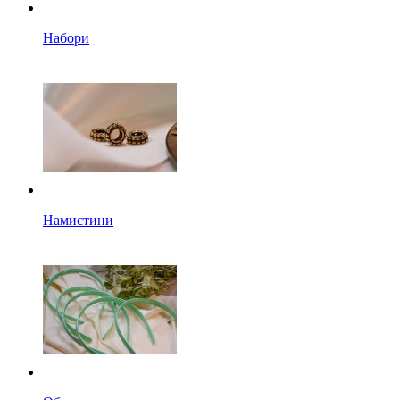
Набори
Намистини