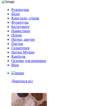
Розпродаж
Бісер
Кристали, стрази
Фурнітура
Інструмент
Намистини
Перли
Нитки, шнури
Паєтки
Галантерея
Нитки Муліне
Канітель
Основи для вишивки
Blog
Дивитися всі