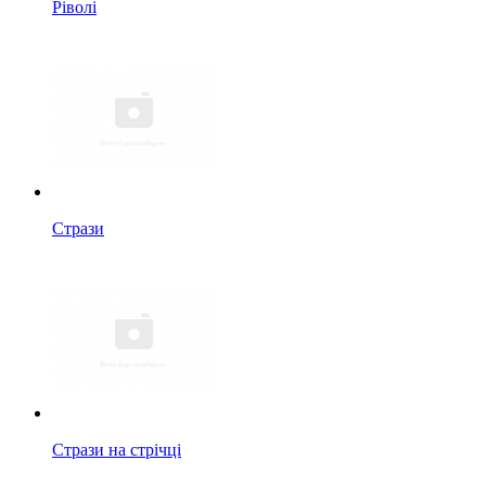
Ріволі
Стрази
Стрази на стрічці