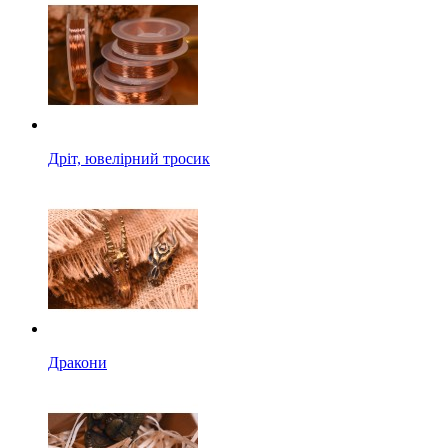
Дріт, ювелірний тросик
Дракони