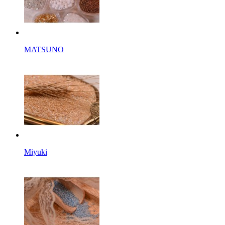
MATSUNO
Miyuki