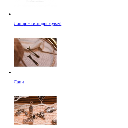
Ланцюжки-подовжувачі
Лапи