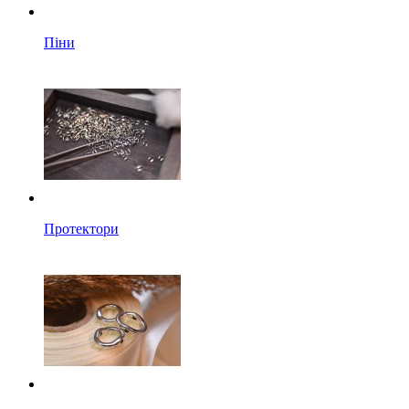
Піни
Протектори