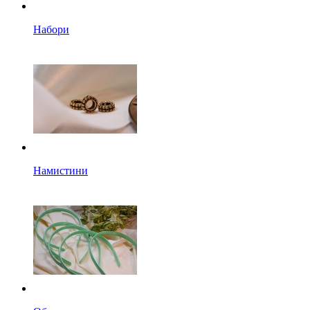
Набори
Намистини