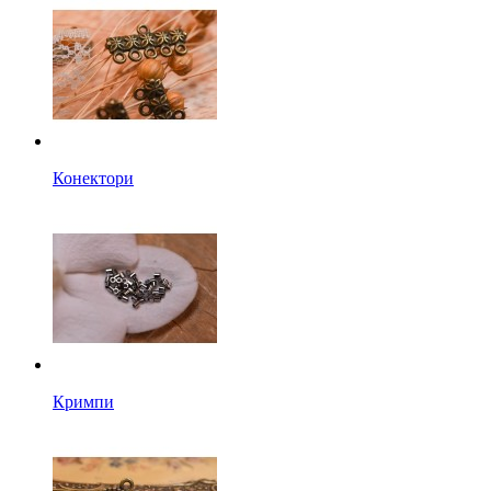
Конектори
Кримпи