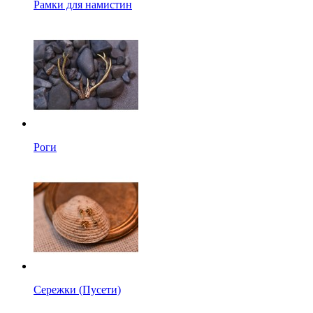
Рамки для намистин
Роги
Сережки (Пусети)