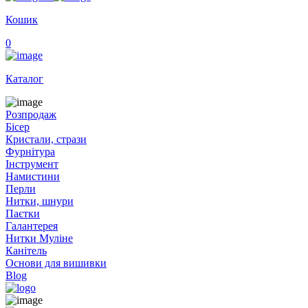
Кошик
0
Каталог
Розпродаж
Бісер
Кристали, стрази
Фурнітура
Інструмент
Намистини
Перли
Нитки, шнури
Паєтки
Галантерея
Нитки Муліне
Канітель
Основи для вишивки
Blog