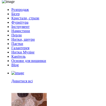
Розпродаж
Бісер
Кристали, стрази
Фурнітура
Інструмент
Намистини
Перли
Нитки, шнури
Паєтки
Галантерея
Нитки Муліне
Канітель
Основи для вишивки
Blog
Дивитися всі