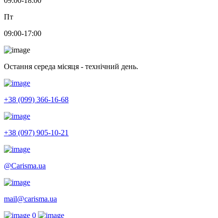
09:00-18:00
Пт
09:00-17:00
Остання середа місяця - технічний день.
+38 (099) 366-16-68
+38 (097) 905-10-21
@Carisma.ua
mail@carisma.ua
0