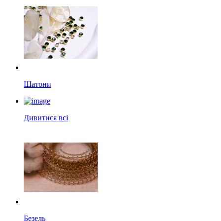
Шатони
Дивитися всі
Безель