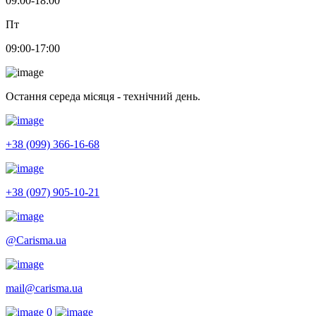
09:00-18:00
Пт
09:00-17:00
Остання середа місяця - технічний день.
+38 (099) 366-16-68
+38 (097) 905-10-21
@Carisma.ua
mail@carisma.ua
0