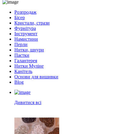
Розпродаж
Бісер
Кристали, стрази
Фурнітура
Інструмент
Намистини
Перли
Нитки, шнури
Паєтки
Галантерея
Нитки Муліне
Канітель
Основи для вишивки
Blog
Дивитися всі