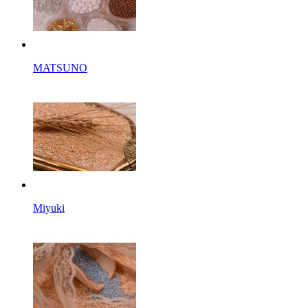
MATSUNO
Miyuki