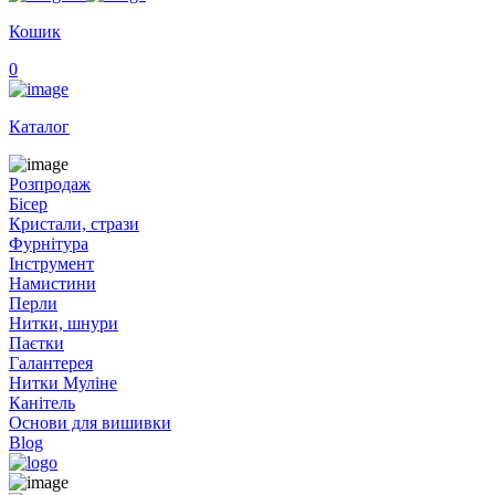
Кошик
0
Каталог
Розпродаж
Бісер
Кристали, стрази
Фурнітура
Інструмент
Намистини
Перли
Нитки, шнури
Паєтки
Галантерея
Нитки Муліне
Канітель
Основи для вишивки
Blog