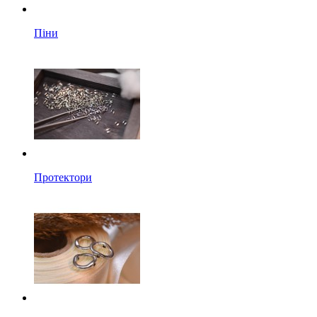
Піни
Протектори