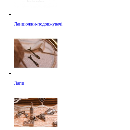
Ланцюжки-подовжувачі
Лапи