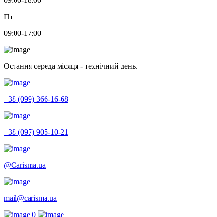
09:00-18:00
Пт
09:00-17:00
Остання середа місяця - технічний день.
+38 (099) 366-16-68
+38 (097) 905-10-21
@Carisma.ua
mail@carisma.ua
0