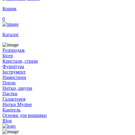
Кошик
0
Каталог
Розпродаж
Бісер
Кристали, стрази
Фурнітура
Інструмент
Намистини
Перли
Нитки, шнури
Паєтки
Галантерея
Нитки Муліне
Канітель
Основи для вишивки
Blog