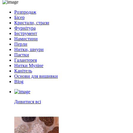
Розпродаж
Бісер
Кристали, стрази
Фурнітура
Інструмент
Намистини
Перли
Нитки, шнури
Паєтки
Галантерея
Нитки Муліне
Канітель
Основи для вишивки
Blog
Дивитися всі