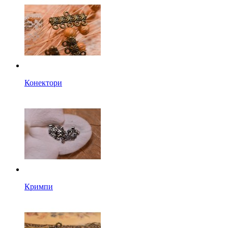
Конектори
Кримпи