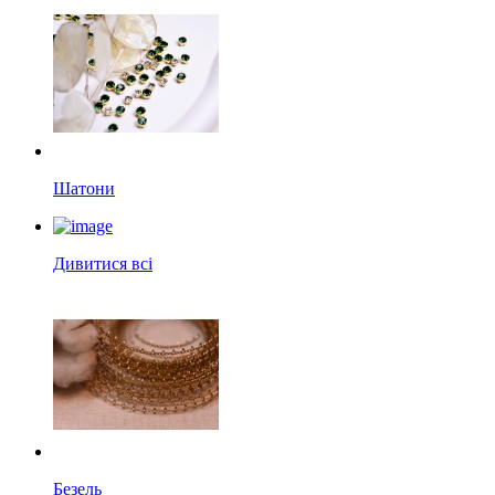
Шатони
Дивитися всі
Безель