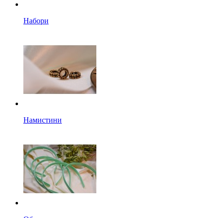
Набори
Намистини