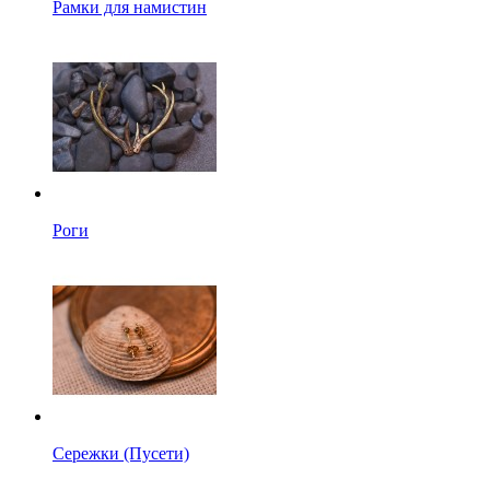
Рамки для намистин
Роги
Сережки (Пусети)