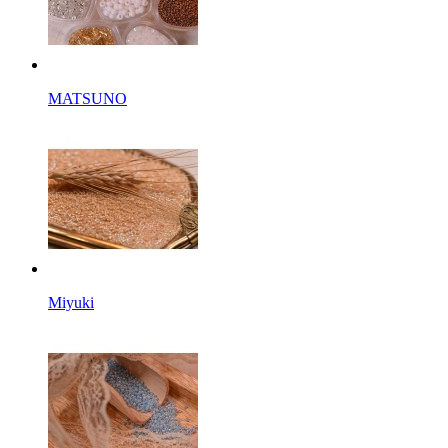
MATSUNO
Miyuki