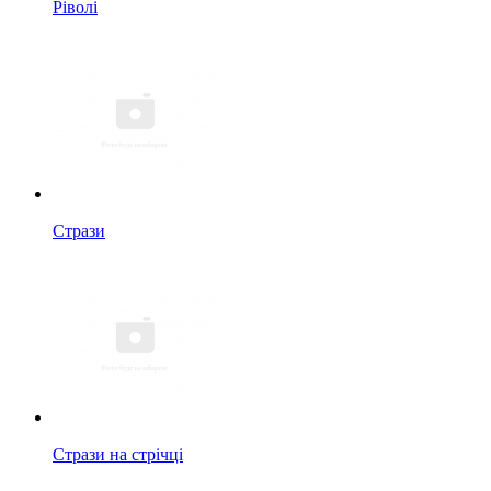
Ріволі
Стрази
Стрази на стрічці