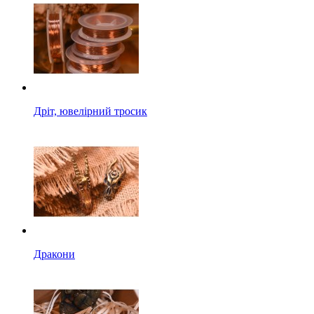
Дріт, ювелірний тросик
Дракони