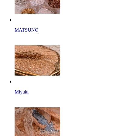
MATSUNO
Miyuki