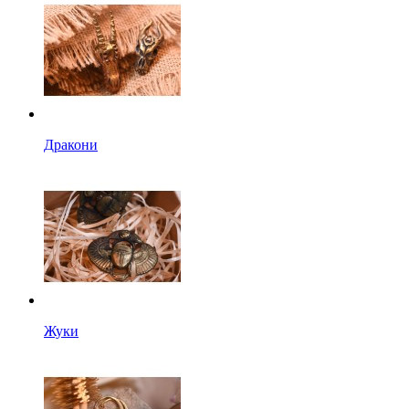
Дракони
Жуки