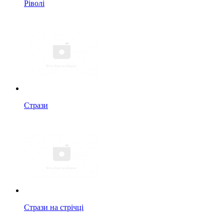
Ріволі
Стрази
Стрази на стрічці