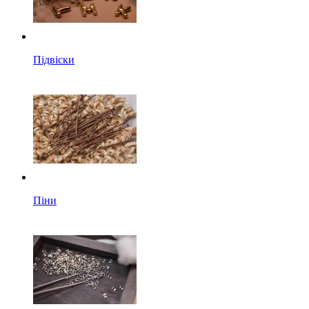
Підвіски
Піни