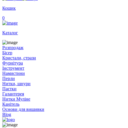
Кошик
0
Каталог
Розпродаж
Бісер
Кристали, стрази
Фурнітура
Інструмент
Намистини
Перли
Нитки, шнури
Паєтки
Галантерея
Нитки Муліне
Канітель
Основи для вишивки
Blog