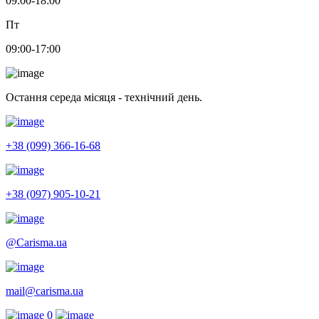
09:00-18:00
Пт
09:00-17:00
Остання середа місяця - технічний день.
+38 (099) 366-16-68
+38 (097) 905-10-21
@Carisma.ua
mail@carisma.ua
0