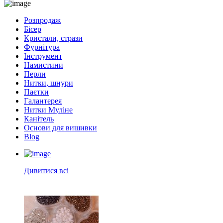
Розпродаж
Бісер
Кристали, стрази
Фурнітура
Інструмент
Намистини
Перли
Нитки, шнури
Паєтки
Галантерея
Нитки Муліне
Канітель
Основи для вишивки
Blog
Дивитися всі