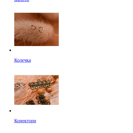
Колечка
Конектори