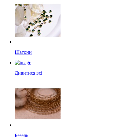
Шатони
Дивитися всі
Безель