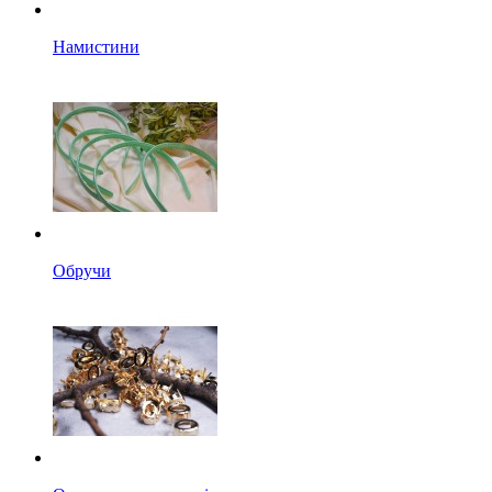
Намистини
Обручи