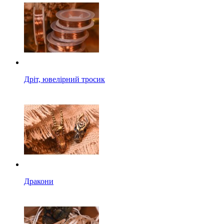
Дріт, ювелірний тросик
Дракони