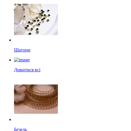
Шатони
Дивитися всі
Безель