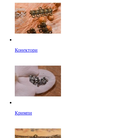
Конектори
Кримпи