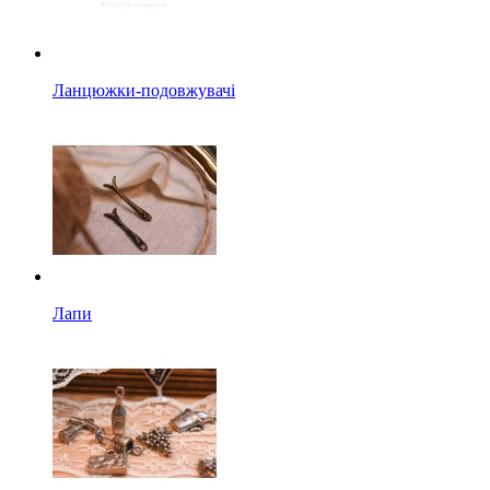
Ланцюжки-подовжувачі
Лапи