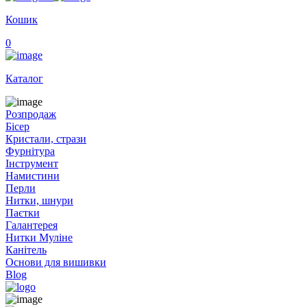
Кошик
0
Каталог
Розпродаж
Бісер
Кристали, стрази
Фурнітура
Інструмент
Намистини
Перли
Нитки, шнури
Паєтки
Галантерея
Нитки Муліне
Канітель
Основи для вишивки
Blog