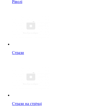
Ріволі
Стрази
Стрази на стрічці