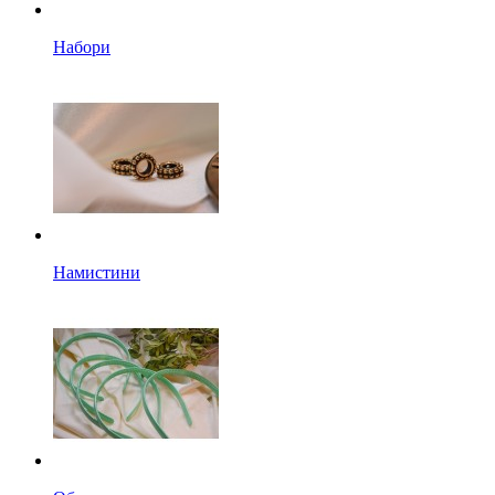
Набори
Намистини