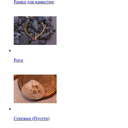
Рамки для намистин
Роги
Сережки (Пусети)