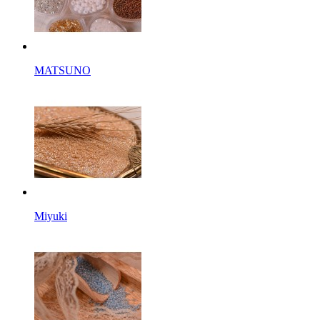
MATSUNO
Miyuki