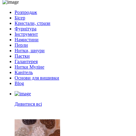
Розпродаж
Бісер
Кристали, стрази
Фурнітура
Інструмент
Намистини
Перли
Нитки, шнури
Паєтки
Галантерея
Нитки Муліне
Канітель
Основи для вишивки
Blog
Дивитися всі