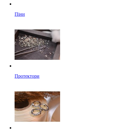
Піни
Протектори