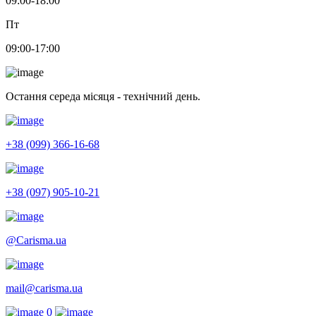
09:00-18:00
Пт
09:00-17:00
Остання середа місяця - технічний день.
+38 (099) 366-16-68
+38 (097) 905-10-21
@Carisma.ua
mail@carisma.ua
0