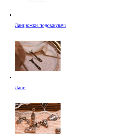
Ланцюжки-подовжувачі
Лапи