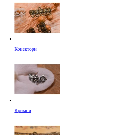
Конектори
Кримпи