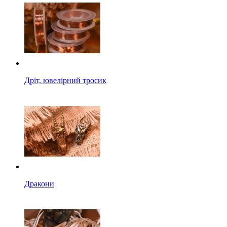
Дріт, ювелірний тросик
Дракони