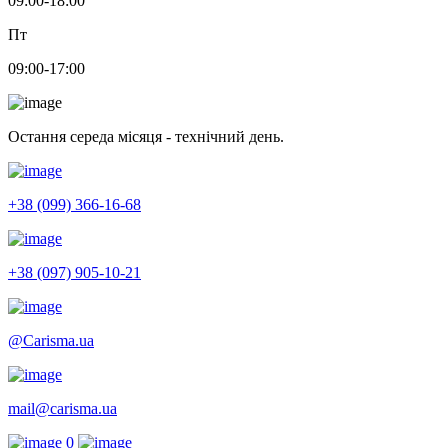
09:00-18:00
Пт
09:00-17:00
Остання середа місяця - технічний день.
+38 (099) 366-16-68
+38 (097) 905-10-21
@Carisma.ua
mail@carisma.ua
0