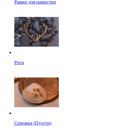
Рамки для намистин
Роги
Сережки (Пусети)