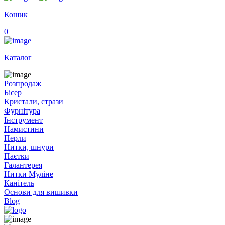
Кошик
0
Каталог
Розпродаж
Бісер
Кристали, стрази
Фурнітура
Інструмент
Намистини
Перли
Нитки, шнури
Паєтки
Галантерея
Нитки Муліне
Канітель
Основи для вишивки
Blog