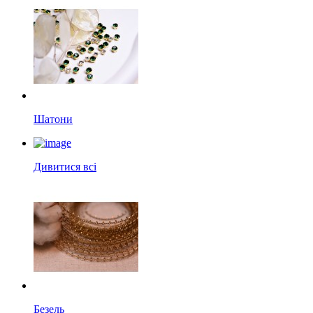
Шатони
Дивитися всі
Безель