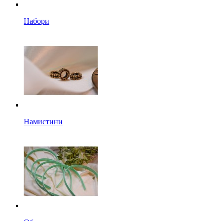
Набори
Намистини