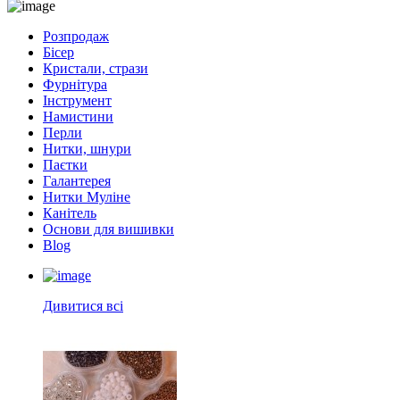
Розпродаж
Бісер
Кристали, стрази
Фурнітура
Інструмент
Намистини
Перли
Нитки, шнури
Паєтки
Галантерея
Нитки Муліне
Канітель
Основи для вишивки
Blog
Дивитися всі