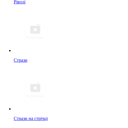
Ріволі
Стрази
Стрази на стрічці