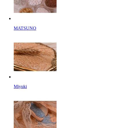
MATSUNO
Miyuki