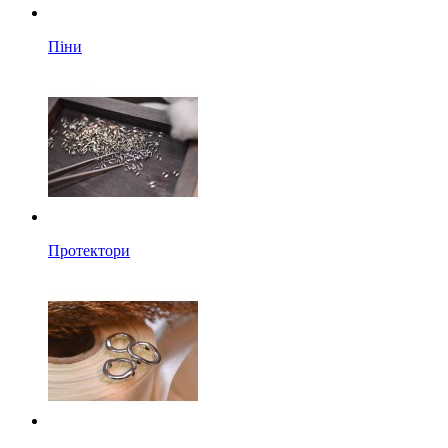
Піни
Протектори